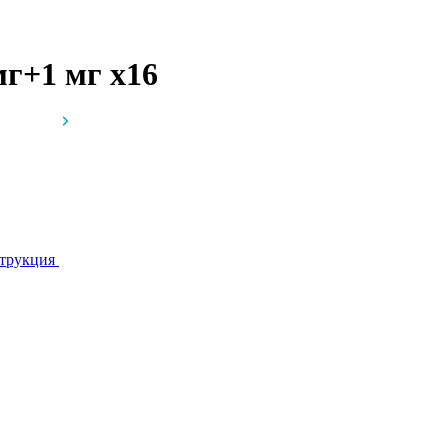
 мг+1 мг
x16
трукция