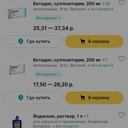
Бетадин, суппозитории
,
200 мг
×
14
вагинальные,
Эгис
, Венгрия
•
без рецепта
Инструкция
25,31 — 37,34 р.
Где купить
В корзину
Бетадин, суппозитории
,
200 мг
×
7
вагинальные,
Эгис
, Венгрия
•
без рецепта
Инструкция
17,50 — 26,20 р.
Где купить
В корзину
Йодискин, раствор
,
1 л
×
1
для наружного применения,
Инкраслав
,
Беларусь
•
без рецепта