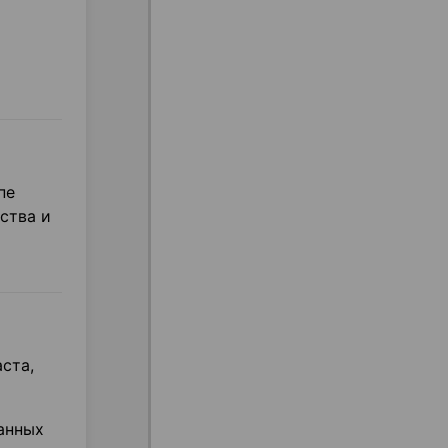
пе
ства и
ста,
анных