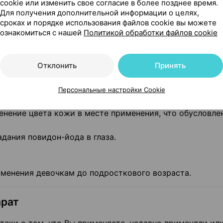
cookie или изменить свое согласие в более позднее время.
Для получения дополнительной информации о целях,
сроках и порядке использования файлов cookie вы можете
ознакомиться с нашей
Политикой обработки файлов cookie
ет развиться раздражение кожи, контактный дерматит
лергические реакции (гиперчувствительность). При по
и применение препарата следует прекратить.
Отклонить
Принять
ием.
вием (ухудшают функцию сперматозоидов), в связи с
Персональные настройки Cookie
ланирующих беременность.
нение цвета кожи в месте применения, что обусловле
адания повидон-йода в глаза.
именения девочкам до подросткового возраста.
арат