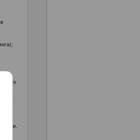
 в
нга);
кового
аптеки.