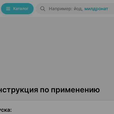
Каталог
Например: йод
,
милдронат
инструкция по применению
уска
: