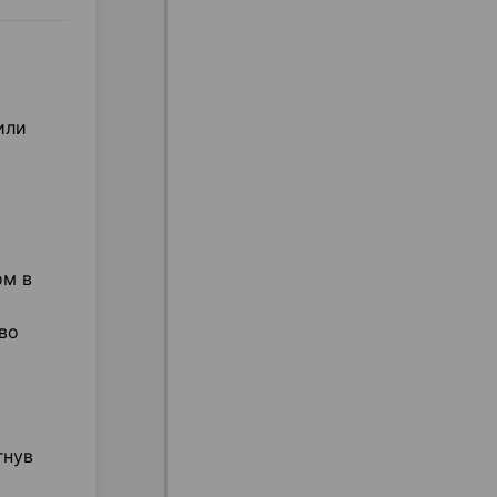
или
ом в
во
гнув