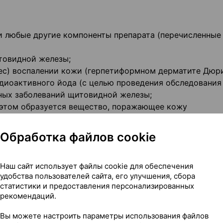
ли любые другие компоненты препарата (перечисленные
итовидной железы;
ес) воспалении кожи (герпетиформном дерматите Дюри
адиоактивного йода (с целью проведения обследования
нных заболеваний щитовидной железы;
и этом образуется вещество, поражающее кожу
ю;
 Бетадин® противопоказано девочкам младше подрост
Обработка файлов cookie
Наш сайт использует файлы cookie для обеспечения
удобства пользователей сайта, его улучшения, сбора
торожности
статистики и предоставления персонализированных
рекомендаций.
оконсультируйтесь с лечащим врачом или работником 
Вы можете настроить параметры использования файлов