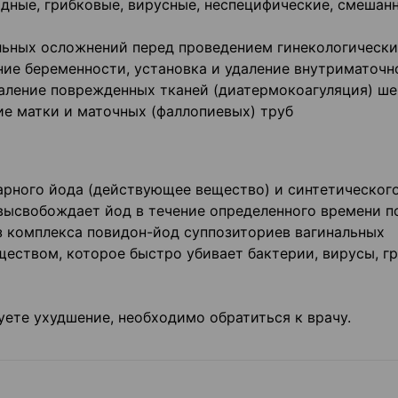
дные, грибковые, вирусные, неспецифические, смешан
ьных осложнений перед проведением гинекологически
ие беременности, установка и удаление внутриматочн
даление поврежденных тканей (диатермокоагуляция) ш
ие матки и маточных (фаллопиевых) труб
рного йода (действующее вещество) и синтетическог
высвобождает йод в течение определенного времени п
 комплекса повидон-йод суппозиториев вагинальных
еством, которое быстро убивает бактерии, вирусы, гр
уете ухудшение, необходимо обратиться к врачу.