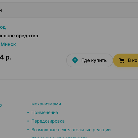
и
йод
ческое средство
Минск
4 р.
Где купить
В к
механизмами
о
Применение
Передозировка
Возможные нежелательные реакции