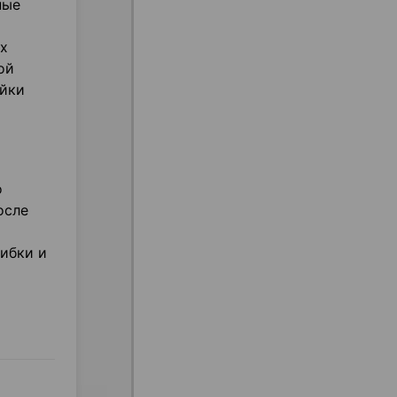
ные
х
ой
ейки
о
осле
ибки и