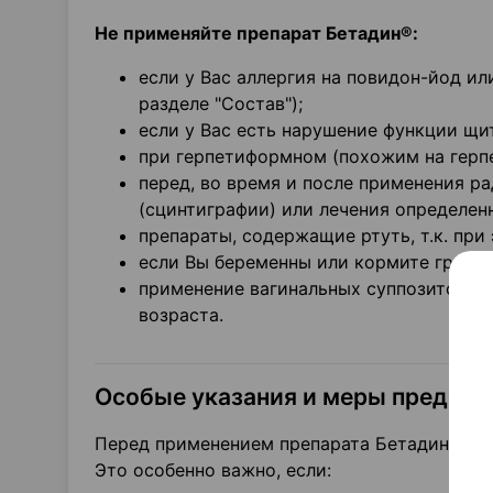
Не применяйте препарат Бетадин®:
если у Вас аллергия на повидон-йод и
разделе "Состав");
если у Вас есть нарушение функции щ
при герпетиформном (похожим на герп
перед, во время и после применения р
(сцинтиграфии) или лечения определе
препараты, содержащие ртуть, т.к. пр
если Вы беременны или кормите грудь
применение вагинальных суппозиторий
возраста.
Особые указания и меры предос
Перед применением препарата Бетадин® пр
Это особенно важно, если: