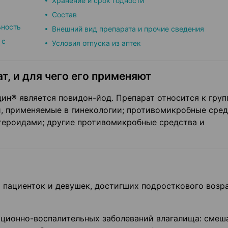
Хранение и срок годности
Состав
ьность
Внешний вид препарата и прочие сведения
 с
Условия отпуска из аптек
т, и для чего его применяют
н® является повидон-йод. Препарат относится к груп
, применяемые в гинекологии; противомикробные сред
тероидами; другие противомикробные средства и
 пациенток и девушек, достигших подросткового возра
кционно-воспалительных заболеваний влагалища: смеш