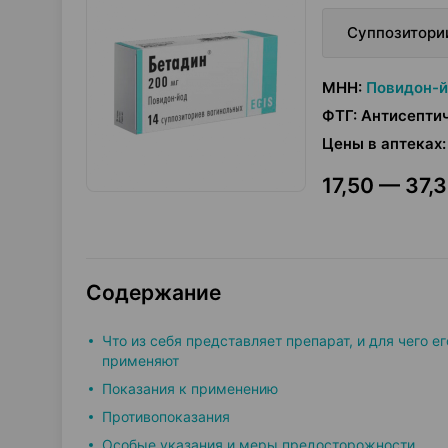
Суппозитори
МНН
:
Повидон-
ФТГ
:
Антисепти
Цены в аптеках
:
17,50 — 37,3
Содержание
Что из себя представляет препарат, и для чего ег
применяют
Показания к применению
Противопоказания
Особые указания и меры предосторожности