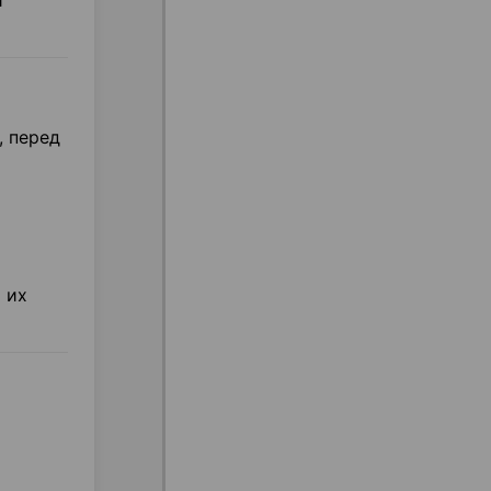
и
, перед
 их