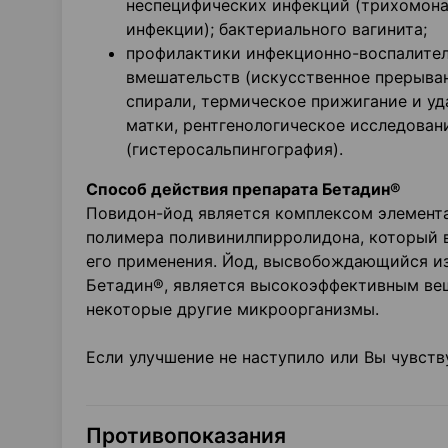
неспецифических инфекций (трихомона
инфекции); бактериального вагинита;
профилактики инфекционно-воспалител
вмешательств (искусственное прерыван
спирали, термическое прижигание и у
матки, рентгенологическое исследован
(гистеросальпингография).
Способ действия препарата Бетадин®
Повидон-йод является комплексом элемента
полимера поливинилпирролидона, который 
его применения. Йод, высвобождающийся из
Бетадин®, является высокоэффективным вещ
некоторые другие микроорганизмы.
Если улучшение не наступило или Вы чувств
Противопоказания