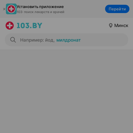
Установить приложение
Перейти
103: поиск лекарств и врачей
Минск
Например: йод
,
милдронат