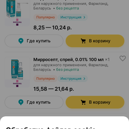
для наружного применения,
Фармлэнд
,
Беларусь
•
без рецепта
Популярно
Инструкция
8,25 — 10,24 р.
Где купить
В корзину
Мирросепт, спрей
,
0.01% 100 мл
×
1
для наружного применения,
Фармлэнд
,
Беларусь
•
без рецепта
Популярно
Инструкция
15,58 — 21,64 р.
Где купить
В корзину
Мирросепт, раствор
,
0.01% 100 мл
×
1
для наружного применения,
Фармлэнд
,