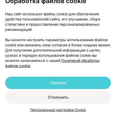
Обработка файлов cookie
Беларусь
•
без рецепта
Популярно
Инструкция
Наш сайт использует файлы cookie для обеспечения
11,99 — 21,64 р.
удобства пользователей сайта, его улучшения, сбора
статистики и предоставления персонализированных
рекомендаций.
Где купить
В корзину
Вы можете настроить параметры использования файлов
cookie или изменить свое согласие в более позднее время.
Мирросепт, капли
,
0.01% 5 мл
×
1
Для получения дополнительной информации о целях,
для местного применения,
Фармлэнд
,
сроках и порядке использования файлов cookie вы
Беларусь
•
без рецепта
можете ознакомиться с нашей
Политикой обработки
Популярно
Инструкция
файлов cookie
8,58 — 9,53 р.
Принять
Где купить
В корзину
Отклонить
Показать еще
Персональные настройки Cookie
Каталог
Корзина
Избранное
Профиль