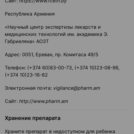
Сайт:
https
://
www
.
rceth
.
by
Республика Армения
«Научный центр экспертизы лекарств и
медицинских технологий им. академика Э.
Габриеляна» АОЗТ
Адрес: 0051, Ереван, пр. Комитаса 49/5
Телефон: (+374 60)83-00-73, (+374 10)23-08-96,
(+374 10)23-16-82
Электронная почта:
vigilance
@
pharm
.
am
Сайт:
http
://
www
.
pharm
.
am
Хранение препарата
Храните препарат в недоступном для ребенка