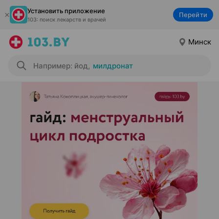
Установить приложение
Перейти
103: поиск лекарств и врачей
Минск
Например: йод
,
милдронат