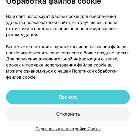
Обработка файлов cookie
показаний, тест на беременность проводится в
день назначения препарата Роаккутан® или за три
Наш сайт использует файлы cookie для обеспечения
дня до посещения лечащего врача.
удобства пользователей сайта, его улучшения, сбора
статистики и предоставления персонализированных
• После лечения:
рекомендаций.
■ Спустя пять недель с момента прекращения
Вы можете настроить параметры использования файлов
cookie или изменить свое согласие в более позднее время.
лечения женщины должны провести последний
Для получения дополнительной информации о целях,
тест на беременность, чтобы исключить
сроках и порядке использования файлов cookie вы
вероятность наступления беременности.
можете ознакомиться с нашей
Политикой обработки
файлов cookie
Ограничения в назначении и отпуске
лекарственных средств:
Принять
- Назначение препарата Роаккутан® у женщин
репродуктивного возраста должно ограничиваться
Отклонить
курсом лечения, равным 30 дням, а для
продолжения терапии требуется новый рецепт.
Персональные настройки Cookie
Тест на беременность, выписку рецепта и
Каталог
Корзина
Избранное
Профиль