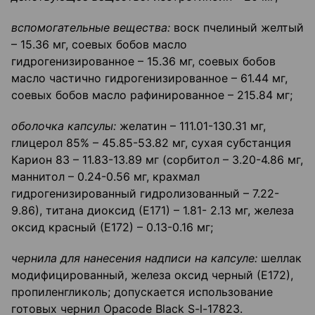
вспомогательные вещества:
воск пчелиный желтый
– 15.36 мг, соевых бобов масло
гидрогенизированное – 15.36 мг, соевых бобов
масло частично гидрогенизированное – 61.44 мг,
соевых бобов масло рафинированное – 215.84 мг;
оболочка капсулы:
желатин – 111.01-130.31 мг,
глицерол 85% – 45.85-53.82 мг, сухая субстанция
Карион 83 – 11.83-13.89 мг (сорбитол – 3.20-4.86 мг,
маннитол – 0.24-0.56 мг, крахмал
гидрогенизированный гидролизованный – 7.22-
9.86), титана диоксид (Е171) – 1.81- 2.13 мг, железа
оксид красный (Е172) – 0.13-0.16 мг;
чернила для нанесения надписи на капсуле:
шеллак
модифицированный, железа оксид черный (Е172),
пропиленгликоль; допускается использование
готовых чернил Opacode Black S-l-17823.