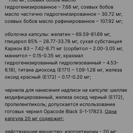
гидрогенизированное – 7.68 мг, соевых бобов
масло частично гидрогенизированное – 30.72 мг,
соевых бобов масло рафинированное – 107.92 мг;
оболочка капсулы:
желатин – 69.59-81.69 мг,
глицерол 85% – 28.77-33.78 мг, сухая субстанция
Карион 83 – 7.42-8.71 мг (сорбитол – 2.00-3.05 мг,
маннитол – 0.15-0.35 мг, крахмал
гидрогенизированный гидролизованный – 4.53-
6.18), титана диоксид (Е171) – 1.09-1.28 мг, железа
оксид красный (Е172) – 0.17-0.20 мг;
чернила для нанесения надписи на капсуле:
шеллак
модифицированный, железа оксид черный (Е172),
пропиленгликоль; допускается использование
готовых чернил Opacode Black S-1-17823.
Одна
капсула 20 мг содержит:
действующее вещество:
изотретиноин - 20 мг;