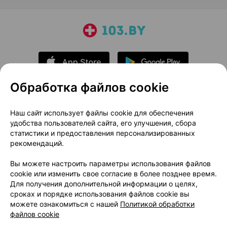
Обработка файлов cookie
О проекте
Новости проекта
Наш сайт использует файлы cookie для обеспечения
удобства пользователей сайта, его улучшения, сбора
Размещение рекламы
Медицинский маркетинг
статистики и предоставления персонализированных
Публичный договор
Доставка
рекомендаций.
Пользовательское соглашение
Вы можете настроить параметры использования файлов
Способы оплаты
Вакансии
Партнеры
cookie или изменить свое согласие в более позднее время.
Написать руководителю 103.by
Для получения дополнительной информации о целях,
сроках и порядке использования файлов cookie вы
Написать в поддержку
можете ознакомиться с нашей
Политикой обработки
Персональные настройки Cookie
файлов cookie
Обработка персональных данных