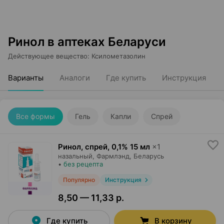
Ринол в аптеках Беларуси
Действующее вещество
:
Ксилометазолин
Варианты
Аналоги
Где купить
Инструкция
Все формы
Гель
Капли
Спрей
Ринол, спрей
,
0,1% 15 мл
×
1
назальный,
Фармлэнд
, Беларусь
•
без рецепта
Популярно
Инструкция
8,50 — 11,33 р.
Где купить
В корзину