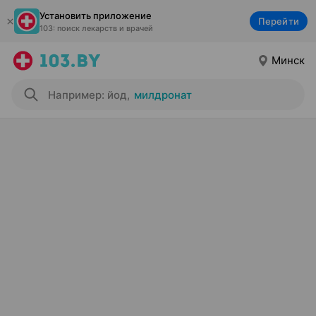
Установить приложение
Перейти
103: поиск лекарств и врачей
Минск
Например: йод
,
милдронат