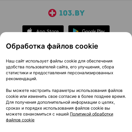
Обработка файлов cookie
О проекте
Новости проекта
Наш сайт использует файлы cookie для обеспечения
удобства пользователей сайта, его улучшения, сбора
Размещение рекламы
Медицинский маркетинг
статистики и предоставления персонализированных
Публичный договор
Доставка
рекомендаций.
Пользовательское соглашение
Вы можете настроить параметры использования файлов
Способы оплаты
Вакансии
Партнеры
cookie или изменить свое согласие в более позднее время.
Написать руководителю 103.by
Для получения дополнительной информации о целях,
сроках и порядке использования файлов cookie вы
Написать в поддержку
можете ознакомиться с нашей
Политикой обработки
Персональные настройки Cookie
файлов cookie
Обработка персональных данных