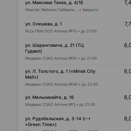
7,
ул. Максима Танка, д. 4/1Е
Siberian Wellness Сибвалио-Бел ИООО Аптека №1
Закрыто
7,
ул. Олешева, д. 1
Ясса ПКФ ООО Аптека №10
до 21:00
8,
ул. Шаранговича, д. 21 (ТЦ
Гудвил)
Медвакс СЗАО Аптека №41
до 21:00
8,
ул. Л. Толстого, д. 1 («Minsk City
Mall»)
Медвакс СЗАО Аптека №40
до 22:00
8,
ул. Мельникайте, д. 16
Медвакс СЗАО Аптека №3
до 21:00
8,
ул. Рудобельская, д. 3-14 (г-т
«Green Time»)