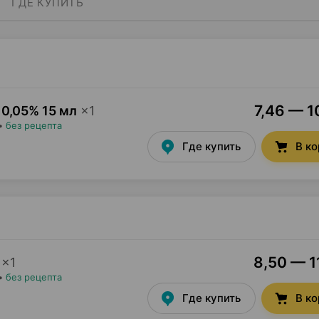
ГДЕ КУПИТЬ
7,46 — 1
0,05% 15 мл
×
1
•
без рецепта
Где купить
В к
8,50 — 1
×
1
•
без рецепта
Где купить
В к