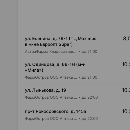
8,
ул. Есенина, д. 76-1 (ТЦ Maximus,
в м-не Евроопт Super)
АстраФарма Кладовая здоровья ООО Аптека №9
до 21:00
10,
ул. Одинцова, д. 69-1Н (м-н
«Мила»)
ФармОстров ООО Аптека №16 на Одинцова
до 21:00
10,
ул. Лынькова, д. 19
ФармОстров ООО Аптека №7 на Лынькова
до 22:00
10,
пр-т Рокоссовского, д. 145а
ФармОстров ООО Аптека №9 на Рокоссовского
до 22:00