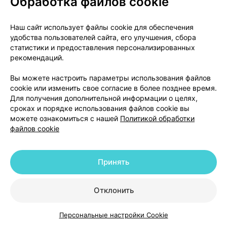
Обработка файлов cookie
неотложной помощи ближайшей больницы.
Сделайте это, даже если не испытываете каких-
Наш сайт использует файлы cookie для обеспечения
либо признаков дискомфорта. Признаками
удобства пользователей сайта, его улучшения, сбора
передозировки могут быть головокружение,
статистики и предоставления персонализированных
тремор, возбуждение, судороги, кома, тошнота,
рекомендаций.
рвота, изменение сердечного ритма, пониженное
Вы можете настроить параметры использования файлов
артериальное давление и изменение баланса
cookie или изменить свое согласие в более позднее время.
жидкости и соли в организме. Возьмите с собой
Для получения дополнительной информации о целях,
упаковку препарата Позитива, когда пойдете к
сроках и порядке использования файлов cookie вы
лечащему врачу или в больницу.
можете ознакомиться с нашей
Политикой обработки
файлов cookie
Возможные нежелательные реакции
Принять
Подобно другим лекарственным препаратам,
Позитива может вызывать нежелательные
реакции, хотя они возникают не у всех.
Отклонить
Как правило, побочные эффекты исчезают после
нескольких недель лечения. Не забывайте, что
Персональные настройки Cookie
Каталог
Корзина
Избранное
Профиль
многие из эффектов могут также быть