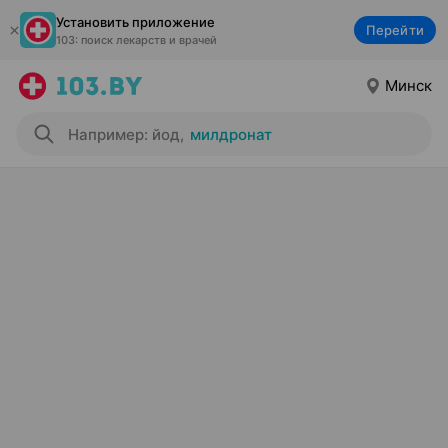
Установить приложение
Перейти
103: поиск лекарств и врачей
Минск
Например: йод
,
милдронат