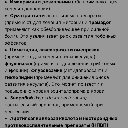
•
Имипрамин
и
дезипрамин
(оба применяют для
лечения депрессии).
•
Суматриптан
и аналогичные препараты
(применяют для лечения мигрени) и
трамадол
применяют как обезболивающее при сильной
боли). Это увеличивает риск развития побочных
эффектов.
•
Циметидин, лансопразол и омепразол
(применяют для лечения язвы желудка),
флуконазол
(применяют для лечения грибковых
инфекций),
флувоксамин
(антидепрессант) и
тиклопидин
(применяют для снижения риска
развития инсульта). Это может привести к
повышению уровня эсциталопрама в крови.
•
Зверобой
(
Hypericum
perforatum
) -
растительный препарат, применяемый при
депрессии.
•
Ацетилсалициловая кислота и нестероидные
противовоспалительные препараты (НПВП)