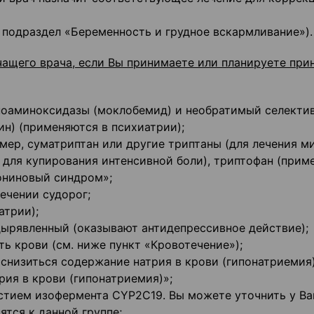
 подраздел «Беременность и грудное вскармливание»).
чащего врача, если Вы принимаете или
планируете при
ноаминоксидазы (моклобемид) и необратимый селекти
н) (применяются в психиатрии);
мер, суматриптан или другие триптаны (для лечения ми
для купирования интенсивной боли), триптофан (прим
тониновый синдром»;
ечении судорог;
атрии);
ырявленный (оказывают антидепрессивное действие);
ь крови (см. ниже пункт «Кровотечение»);
снизиться содержание натрия в крови (гипонатриемия)
ия в крови (гипонатриемия)»;
стием изофермента CYP2C19. Вы можете уточнить у В
ятся к данной группе;