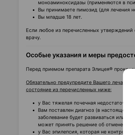
моноаминоксидазы (применяются в пси
Вы принимаете пимозид (для лечения н
Вы младше 18 лет.
Если любое из перечисленных утверждений 
врачу.
Особые указания и меры предос
Перед приемом препарата Элицея® проконсу
Обязательно предупредите Вашего лечащего 
состояние из перечисленных ниже:
у Вас тяжелая почечная недостаточност
Вам поставлен диагноз (в настоящее в
заболевание будет развиваться или ус
может принять решение об отмене преп
у Вас эпилепсия, которая не контроли