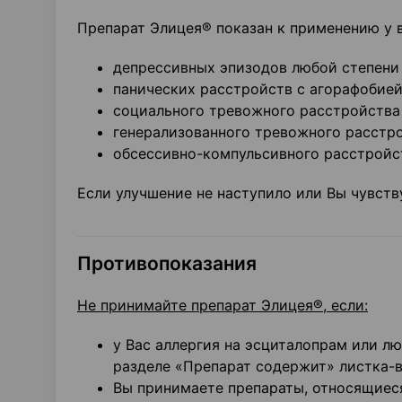
Препарат Элицея® показан к применению у в
депрессивных эпизодов любой степени
панических расстройств с агорафобией 
социального тревожного расстройства 
генерализованного тревожного расстро
обсессивно-компульсивного расстройс
Если улучшение не наступило или Вы чувств
Противопоказания
Не принимайте препарат Элицея®, если:
у Вас аллергия на эсциталопрам или л
разделе «Препарат содержит» листка-
Вы принимаете препараты, относящиес