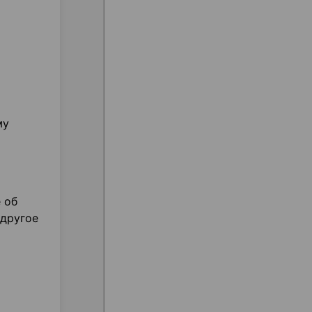
му
 об
 другое