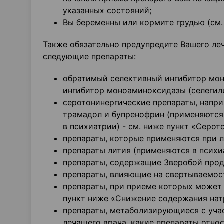
указанных состояний;
Вы беременны или кормите грудью (см.
Также обязательно предупредите Вашего ле
следующие препараты:
обратимый селективный ингибитор мо
ингибитор моноаминоксидазы (селегили
серотонинергические препараты, напри
трамадол и бупренофрин (применяются 
в психиатрии) - см. ниже пункт «Серо
препараты, которые применяются при л
препараты лития (применяются в психи
препараты, содержащие Зверобой прод
препараты, влияющие на свертываемост
препараты, при приеме которых может 
пункт ниже «Снижение содержания натр
препараты, метаболизирующиеся с уча
лечащего врача, какие препараты относ