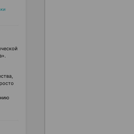
вки
ической
а».
ства,
просто
ению