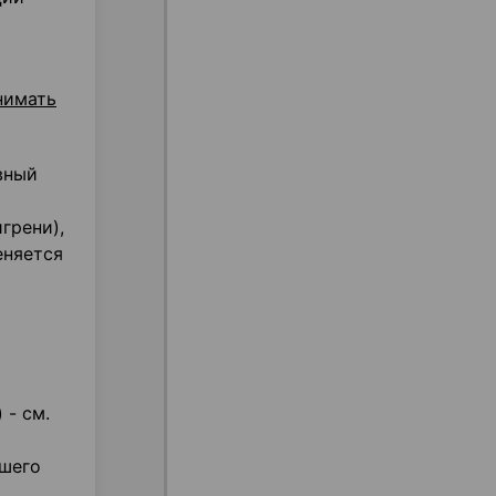
нимать
вный
грени),
еняется
 - см.
ашего