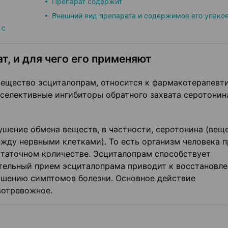
Препарат содержит
Внешний вид препарата и содержимое его упако
 с
т, и для чего его применяют
ещество эсциталопрам, относится к фармакотерапевт
 селективные ингибиторы обратного захвата серотонин
шение обмена веществ, в частности, серотонина (веще
жду нервными клетками). То есть организм человека 
статочном количестве. Эсциталопрам способствует
тельный прием эсциталопрама приводит к восстановл
ьшению симптомов болезни. Основное действие
вотревожное.