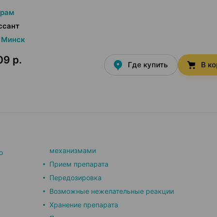
прам
ссант
Минск
09 р.
Где купить
В к
механизмами
о
Прием препарата
Передозировка
Возможные нежелательные реакции
Хранение препарата