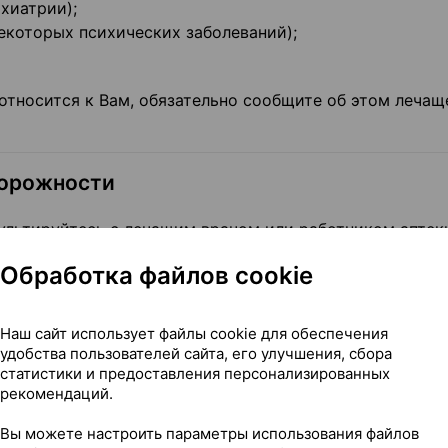
хиатрии);
екоторых психических заболеваний);
относится к Вам, обязательно сообщите об этом леча
торожности
льтируйтесь с лечащим врачом или работником аптек
Обработка файлов cookie
врача, если у Вас имеется какое-либо заболевание ил
Наш сайт использует файлы cookie для обеспечения
ь (клиренс креатинина менее 30 мл/мин);
удобства пользователей сайта, его улучшения, сбора
ремя или в прошлом) «мания или гипомания» - если дан
статистики и предоставления персонализированных
угубляться на фоне приема препарата Элицея®, лечащий
рекомендаций.
арата;
Вы можете настроить параметры использования файлов
руется приемом препаратов;