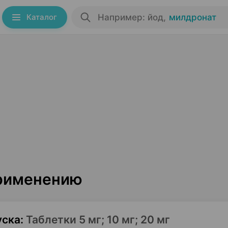
Каталог
Например: йод
,
милдронат
применению
уска
:
Таблетки 5 мг; 10 мг; 20 мг