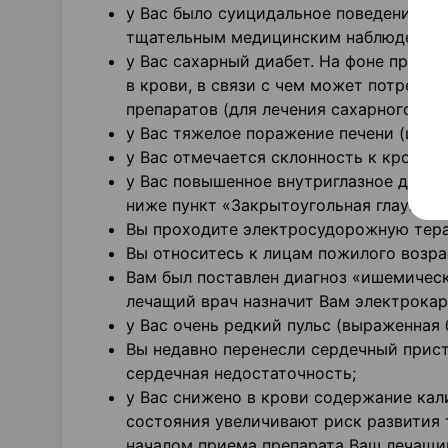
у Вас было суицидальное поведение, с
тщательным медицинским наблюдением 
у Вас сахарный диабет. На фоне прием
в крови, в связи с чем может потребов
препаратов (для лечения сахарного диа
у Вас тяжелое поражение печени (цирро
у Вас отмечается склонность к кровоте
у Вас повышенное внутриглазное давлен
ниже пункт «Закрытоугольная глаукома
Вы проходите электросудорожную тер
Вы относитесь к лицам пожилого возрас
Вам был поставлен диагноз «ишемическ
лечащий врач назначит Вам электрока
у Вас очень редкий пульс (выраженная 
Вы недавно перенесли сердечный прист
сердечная недостаточность;
у Вас снижено в крови содержание кали
состояния увеличивают риск развития
началом приема препарата Ваш лечащи