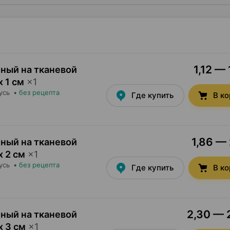
1,12 — 
ный на тканевой
х 1 см
×
1
усь
•
без рецепта
Где купить
В к
1,86 — 
ный на тканевой
х 2 см
×
1
усь
•
без рецепта
Где купить
В к
2,30 — 2
ный на тканевой
х 3 см
×
1