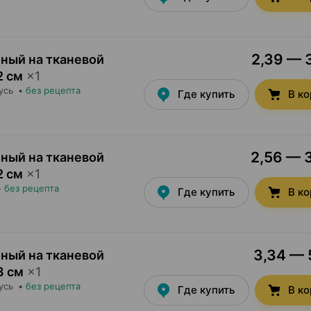
2,39 — 3
ный на тканевой
2 см
×
1
усь
•
без рецепта
Где купить
В к
2,56 — 3
ный на тканевой
2 см
×
1
•
без рецепта
Где купить
В к
3,34 — 5
ный на тканевой
3 см
×
1
усь
•
без рецепта
Где купить
В к