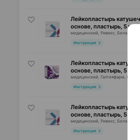
Лейкопластырь катушеч
основе, пластырь
,
5 м х 
медицинский,
Ривекс
, Беларусь
Инструкция
Лейкопластырь катушеч
основе, пластырь
,
5 м х 
медицинский,
Галтеяфарм
, Белар
Инструкция
Лейкопластырь катушеч
основе, пластырь
,
5 м х 
медицинский,
Ривекс
, Беларусь
Инструкция