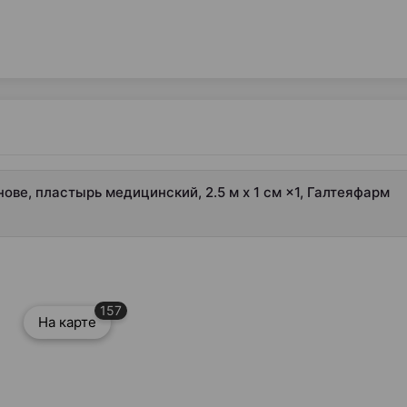
ве, пластырь медицинский, 2.5 м х 1 см ×1, Галтеяфарм
157
На карте