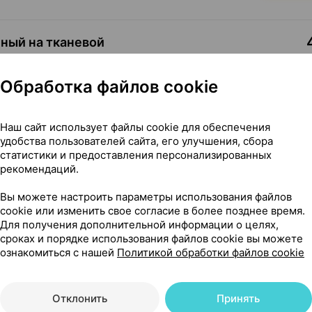
ный на тканевой
3 см
×
1
•
без рецепта
Где купить
В к
Обработка файлов cookie
Наш сайт использует файлы cookie для обеспечения
3,96 — 6
ный на тканевой
удобства пользователей сайта, его улучшения, сбора
статистики и предоставления персонализированных
4 см
×
1
рекомендаций.
усь
•
без рецепта
Где купить
В к
Вы можете настроить параметры использования файлов
cookie или изменить свое согласие в более позднее время.
Для получения дополнительной информации о целях,
4,23 — 5
ный на тканевой
сроках и порядке использования файлов cookie вы можете
ознакомиться с нашей
Политикой обработки файлов cookie
4 см
×
1
•
без рецепта
Где купить
В к
Отклонить
Принять