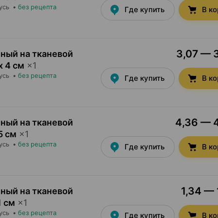
усь
•
без рецепта
Где купить
В к
3,07 — 3
ный на тканевой
х 4 см
×
1
усь
•
без рецепта
Где купить
В к
4,36 — 4
ный на тканевой
5 см
×
1
усь
•
без рецепта
Где купить
В к
1,34 — 
ный на тканевой
1 см
×
1
усь
•
без рецепта
Где купить
В к