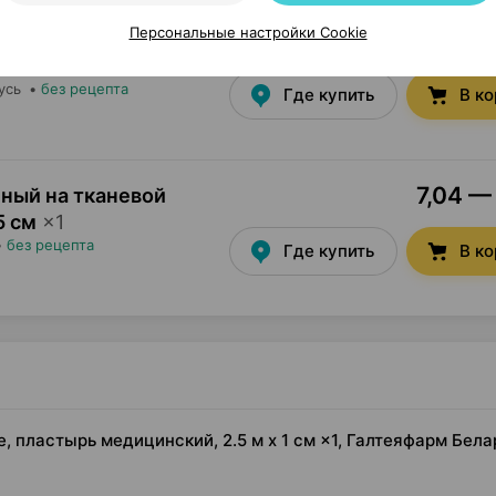
Персональные настройки Cookie
5,15 — 
ный на тканевой
5 см
×
1
усь
•
без рецепта
Где купить
В к
7,04 — 
ный на тканевой
5 см
×
1
•
без рецепта
Где купить
В к
 пластырь медицинский, 2.5 м х 1 см ×1, Галтеяфарм Бела