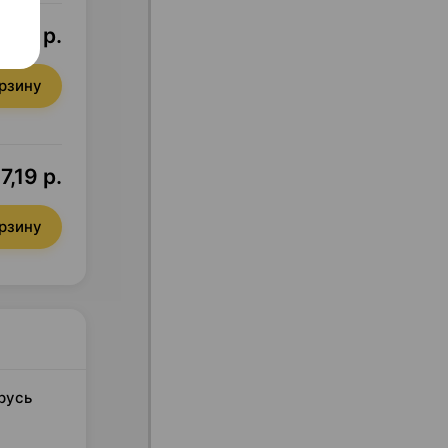
8,70 р.
орзину
7,19 р.
орзину
русь