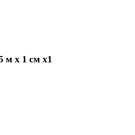
 м х 1 см
x1