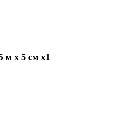
 м х 5 см
x1