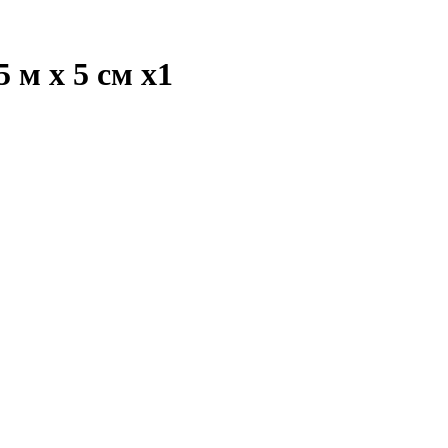
 м х 5 см
x1