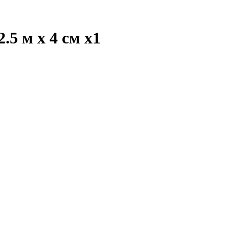
.5 м х 4 см
x1