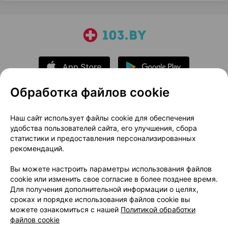
Обработка файлов cookie
О проекте
Новости проекта
Наш сайт использует файлы cookie для обеспечения
удобства пользователей сайта, его улучшения, сбора
Размещение рекламы
Медицинский маркетинг
статистики и предоставления персонализированных
Публичный договор
Доставка
рекомендаций.
Пользовательское соглашение
Вы можете настроить параметры использования файлов
Способы оплаты
Вакансии
Партнеры
cookie или изменить свое согласие в более позднее время.
Написать руководителю 103.by
Для получения дополнительной информации о целях,
сроках и порядке использования файлов cookie вы
Написать в поддержку
можете ознакомиться с нашей
Политикой обработки
Персональные настройки Cookie
файлов cookie