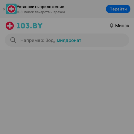
Установить приложение
Перейти
103: поиск лекарств и врачей
Минск
Например: йод
,
милдронат