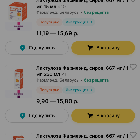
Лактулоза Фармлэнд, сироп
,
667 мг / 1
мл 15 мл
×
10
Фармлэнд
, Беларусь
•
без рецепта
Популярно
Инструкция
11,19 — 15,69 р.
Где купить
В корзину
Лактулоза Фармлэнд, сироп
,
667 мг / 1
мл 250 мл
×
1
Фармлэнд
, Беларусь
•
без рецепта
Популярно
Инструкция
9,90 — 15,80 р.
Где купить
В корзину
Лактулоза Фармлэнд, сироп
,
667 мг / 1