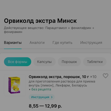
Орвиколд экстра Минск
Действующее вещество
:
Парацетамол + фенилэфрин +
фенирамин
Варианты
Аналоги
Где купить
Инструкция
Все формы
Капсулы
Порошок
Таблетки
Орвиколд экстра, порошок
,
10 г
×
10
для приготовления раствора для приема
внутрь [лимон],
Лекфарм
, Беларусь
•
без рецепта
Инструкция
8,55 — 12,99 р.