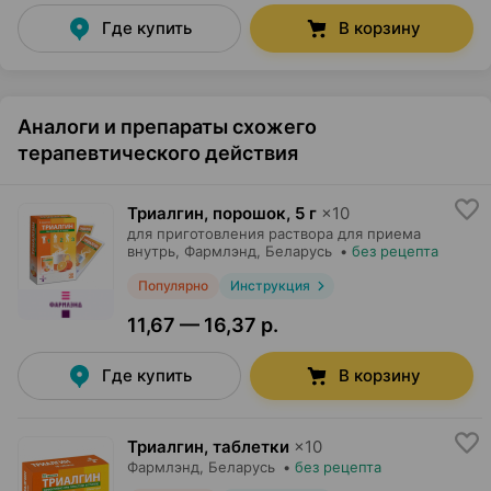
Где купить
В корзину
Аналоги и препараты схожего
терапевтического действия
Триалгин, порошок
,
5 г
×
10
для приготовления раствора для приема
внутрь,
Фармлэнд
, Беларусь
•
без рецепта
Популярно
Инструкция
11,67 — 16,37 р.
Где купить
В корзину
Триалгин, таблетки
×
10
Фармлэнд
, Беларусь
•
без рецепта