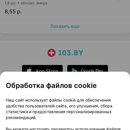
1.8 шт.
обновл. вчера
8,55 р.
Показать еще
Обработка файлов cookie
О проекте
Новости проекта
Наш сайт использует файлы cookie для обеспечения
удобства пользователей сайта, его улучшения, сбора
Размещение рекламы
Медицинский маркетинг
статистики и предоставления персонализированных
Публичный договор
Доставка
рекомендаций.
Пользовательское соглашение
Вы можете настроить параметры использования файлов