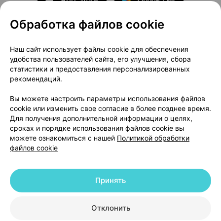
Обработка файлов cookie
О проекте
Новости проекта
Наш сайт использует файлы cookie для обеспечения
удобства пользователей сайта, его улучшения, сбора
Размещение рекламы
Медицинский маркетинг
статистики и предоставления персонализированных
Публичный договор
Доставка
рекомендаций.
Пользовательское соглашение
Вы можете настроить параметры использования файлов
Способы оплаты
Вакансии
Партнеры
cookie или изменить свое согласие в более позднее время.
Написать руководителю 103.by
Для получения дополнительной информации о целях,
сроках и порядке использования файлов cookie вы
Написать в поддержку
можете ознакомиться с нашей
Политикой обработки
Персональные настройки Cookie
файлов cookie
Обработка персональных данных
Принять
© 2026 ООО «Артокс Лаб», УНП 191700409 | 220012, Республика Беларусь,
г. Минск, улица Толбухина, 2, пом. 16 | help@103.by
|
Служба поддержки
+375 291212755
Отклонить