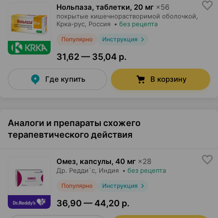
Нольпаза, таблетки
,
20 мг
×
56
покрытые кишечнорастворимой оболочкой,
Крка-рус
, Россия
•
без рецепта
Популярно
Инструкция
31,62 — 35,04 р.
Где купить
В корзину
Аналоги и препараты схожего
терапевтического действия
Омез, капсулы
,
40 мг
×
28
Др. Редди`с
, Индия
•
без рецепта
Популярно
Инструкция
36,90 — 44,20 р.