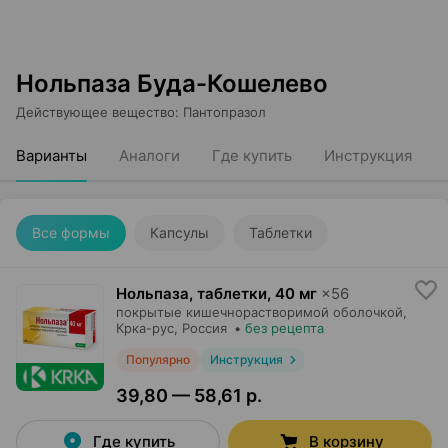
Нольпаза Буда-Кошелево
Действующее вещество
:
Пантопразол
Варианты
Аналоги
Где купить
Инструкция
Все формы
Капсулы
Таблетки
Нольпаза, таблетки
,
40 мг
×
56
покрытые кишечнорастворимой оболочкой,
Крка-рус
, Россия
•
без рецепта
Популярно
Инструкция
39,80 — 58,61 р.
Где купить
В корзину