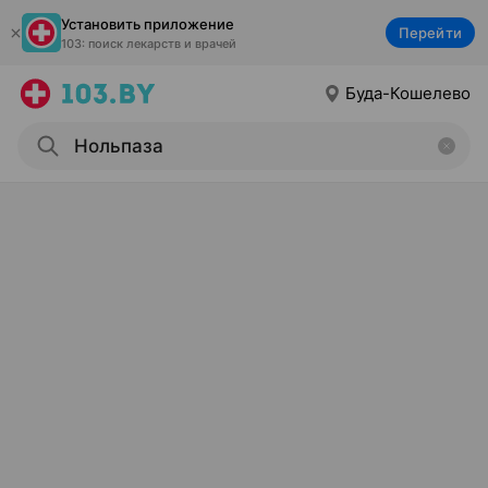
Установить приложение
Перейти
103: поиск лекарств и врачей
Буда-Кошелево