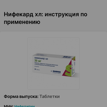
Нифекард хл: инструкция по
применению
Форма выпуска
:
Таблетки
МНН
:
Нифедипин