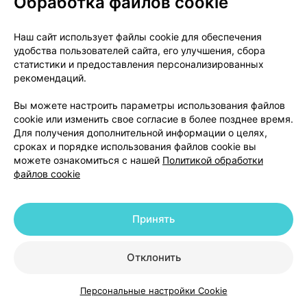
Обработка файлов cookie
временного кардиостимулятора.
Артериальную гипотензию при кардиогенном шоке
Наш сайт использует файлы cookie для обеспечения
и артериальной вазодилатации следует лечить
удобства пользователей сайта, его улучшения, сбора
статистики и предоставления персонализированных
препаратами кальция (10-20 мл 10 % раствора
рекомендаций.
кальция глюконата в/в медленно, при
необходимости введение можно повторить). Если
Вы можете настроить параметры использования файлов
при применении препарата кальция не удалось
cookie или изменить свое согласие в более позднее время.
достичь необходимого повышения АД,
Для получения дополнительной информации о целях,
сроках и порядке использования файлов cookie вы
дополнительно назначают сосудосуживающие
можете ознакомиться с нашей
Политикой обработки
симпатомиметики, такие как допамин (до 25 мкг
файлов cookie
на кг массы тела в минуту), добутамин (до 15 мкг
на кг массы тела в минуту) либо норадреналин,
эпинефрин или норэпинефрин. Доза этих
Принять
лекарственных средств определяется
исключительно по достигнутому эффекту.
Отклонить
Из-за опасности перегрузки сердца
Персональные настройки Cookie
дополнительную жидкость или
Каталог
Корзина
Избранное
Профиль