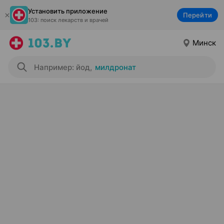
Установить приложение
Перейти
103: поиск лекарств и врачей
Минск
Например: йод
,
милдронат