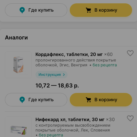
Где купить
В корзину
Аналоги
Кордафлекс, таблетки
,
20 мг
×
60
пролонгированного действия покрытые
оболочкой,
Эгис
, Венгрия
•
без рецепта
Инструкция
10,72 — 18,63 р.
Где купить
В корзину
Нифекард хл, таблетки
,
30 мг
×
30
с контролируемым высвобождением
покрытые оболочкой,
Лек
, Словения
•
без рецепта