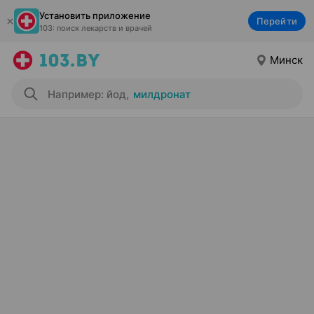
Установить приложение
Перейти
103: поиск лекарств и врачей
Минск
Например: йод
,
милдронат