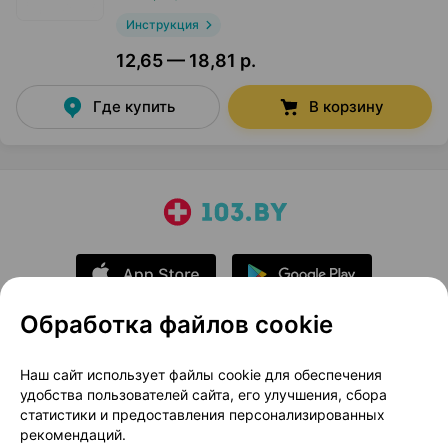
Инструкция
12,65 — 18,81 р.
Где купить
В корзину
Обработка файлов cookie
О проекте
Новости проекта
Наш сайт использует файлы cookie для обеспечения
удобства пользователей сайта, его улучшения, сбора
Размещение рекламы
Медицинский маркетинг
статистики и предоставления персонализированных
Публичный договор
Доставка
рекомендаций.