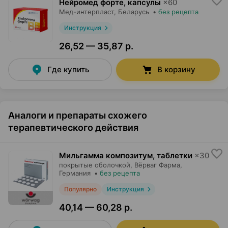
Нейромед форте, капсулы
×
60
Мед-интерпласт
, Беларусь
•
без рецепта
Инструкция
26,52 — 35,87 р.
Где купить
В корзину
Аналоги и препараты схожего
терапевтического действия
Мильгамма композитум, таблетки
×
30
покрытые оболочкой,
Вёрваг Фарма
,
Германия
•
без рецепта
Популярно
Инструкция
40,14 — 60,28 р.