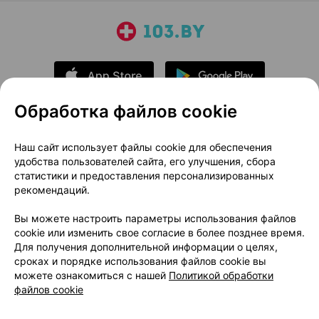
Обработка файлов cookie
О проекте
Новости проекта
Наш сайт использует файлы cookie для обеспечения
удобства пользователей сайта, его улучшения, сбора
Размещение рекламы
Медицинский маркетинг
статистики и предоставления персонализированных
Публичный договор
Доставка
рекомендаций.
Пользовательское соглашение
Вы можете настроить параметры использования файлов
Способы оплаты
Вакансии
Партнеры
cookie или изменить свое согласие в более позднее время.
Написать руководителю 103.by
Для получения дополнительной информации о целях,
сроках и порядке использования файлов cookie вы
Написать в поддержку
можете ознакомиться с нашей
Политикой обработки
Персональные настройки Cookie
файлов cookie
Обработка персональных данных