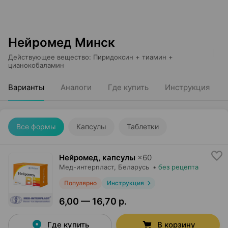
Нейромед Минск
Действующее вещество
:
Пиридоксин + тиамин +
цианокобаламин
Варианты
Аналоги
Где купить
Инструкция
Все формы
Капсулы
Таблетки
Нейромед, капсулы
×
60
Мед-интерпласт
, Беларусь
•
без рецепта
Популярно
Инструкция
6,00 — 16,70 р.
Где купить
В корзину