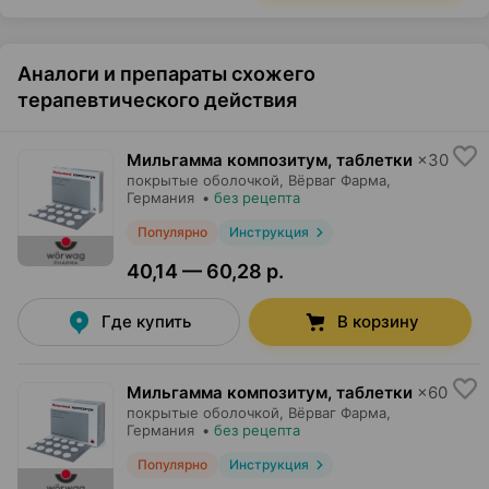
Аналоги и препараты схожего
терапевтического действия
Мильгамма композитум, таблетки
×
30
покрытые оболочкой,
Вёрваг Фарма
,
Германия
•
без рецепта
Популярно
Инструкция
40,14 — 60,28 р.
Где купить
В корзину
Мильгамма композитум, таблетки
×
60
покрытые оболочкой,
Вёрваг Фарма
,
Германия
•
без рецепта
Популярно
Инструкция