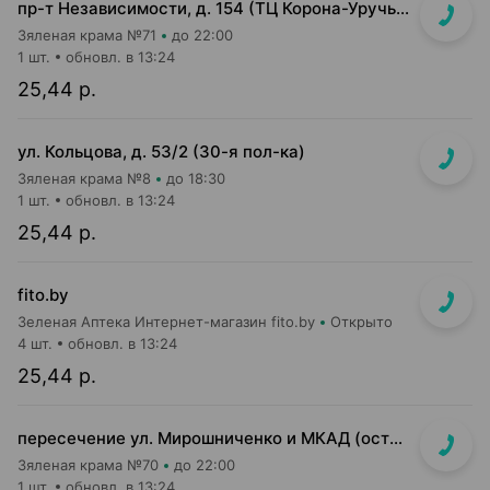
пр-т Независимости, д. 154 (ТЦ Корона-Уручье, прикассовая зона)
Зяленая крама №71
до 22:00
1 шт.
обновл. в 13:24
25,44 р.
ул. Кольцова, д. 53/2 (30-я пол-ка)
Зяленая крама №8
до 18:30
1 шт.
обновл. в 13:24
25,44 р.
fito.by
Зеленая Аптека Интернет-магазин fito.by
Открыто
4 шт.
обновл. в 13:24
25,44 р.
пересечение ул. Мирошниченко и МКАД (островок на 1 этаже ТРЦ Экспобел)
Зяленая крама №70
до 22:00
1 шт.
обновл. в 13:24