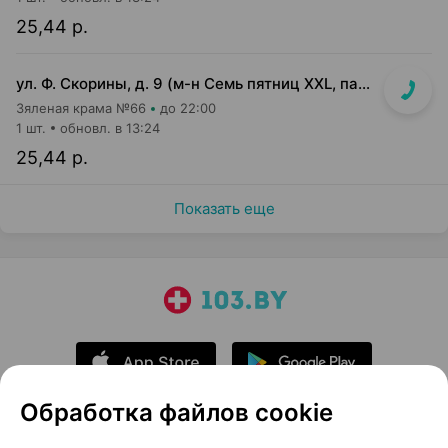
25,44 р.
ул. Ф. Скорины, д. 9 (м-н Семь пятниц XXL, павильон при кассе)
Зяленая крама №66
до 22:00
1 шт.
обновл. в 13:24
25,44 р.
Показать еще
Обработка файлов cookie