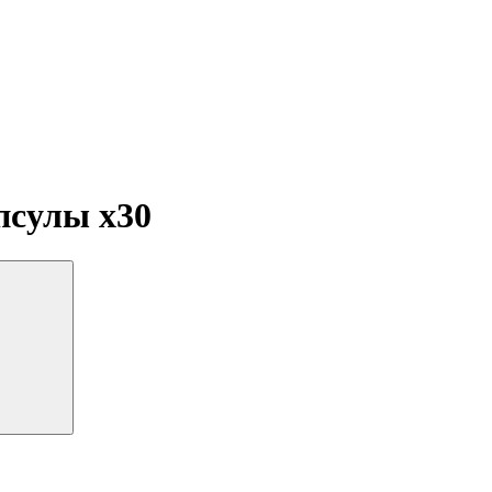
апсулы
x30