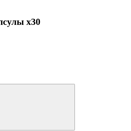
апсулы
x30