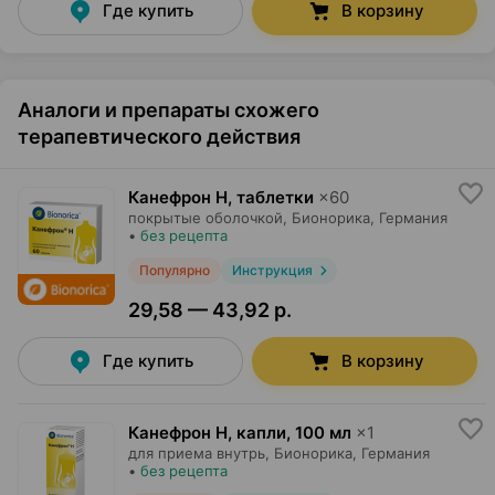
Где купить
В корзину
Аналоги и препараты схожего
терапевтического действия
Канефрон Н, таблетки
×
60
покрытые оболочкой,
Бионорика
, Германия
•
без рецепта
Популярно
Инструкция
29,58 — 43,92 р.
Где купить
В корзину
Канефрон Н, капли
,
100 мл
×
1
для приема внутрь,
Бионорика
, Германия
•
без рецепта