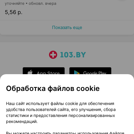
уточняйте
обновл. вчера
5,56 р.
Показать еще
Обработка файлов cookie
О проекте
Новости проекта
Наш сайт использует файлы cookie для обеспечения
удобства пользователей сайта, его улучшения, сбора
Размещение рекламы
Медицинский маркетинг
статистики и предоставления персонализированных
Публичный договор
Доставка
рекомендаций.
Пользовательское соглашение
Вы можете настроить параметры использования файлов