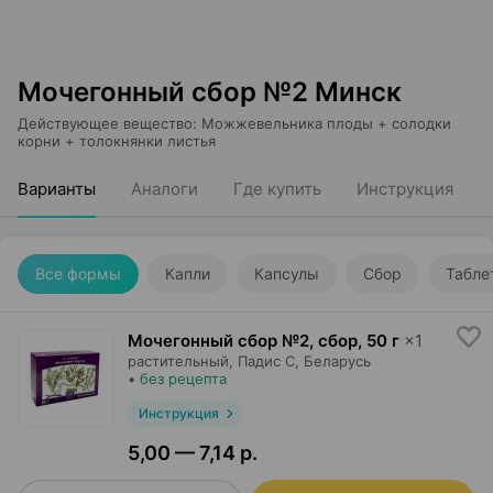
Мочегонный сбор №2 Минск
Действующее вещество
:
Можжевельника плоды + солодки
корни + толокнянки листья
Варианты
Аналоги
Где купить
Инструкция
Все формы
Капли
Капсулы
Сбор
Табле
Мочегонный сбор №2, сбор
,
50 г
×
1
растительный,
Падис С
, Беларусь
•
без рецепта
Инструкция
5,00 — 7,14 р.