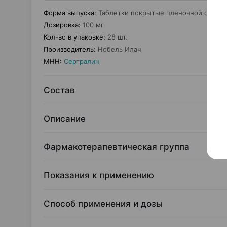
Форма выпуска
:
Таблетки покрытые пленочной оболо
Дозировка
:
100 мг
Кол-во в упаковке
:
28 шт.
Производитель
:
Нобель Илач
МНН
:
Сертралин
Состав
Описание
Фармакотерапевтическая группа
Показания к применению
Способ применения и дозы