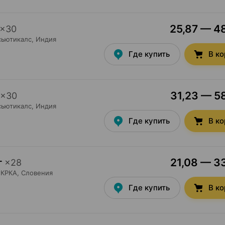
25,87 — 48
×
30
сьютикалс
, Индия
Где купить
В к
31,23 — 58
×
30
сьютикалс
, Индия
Где купить
В к
21,08 — 33
г
×
28
КРКА
, Словения
Где купить
В к