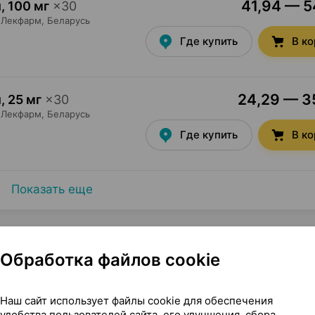
41,94 — 54
и
,
100 мг
×
30
Лекфарм
, Беларусь
Где купить
В к
24,29 — 35
и
,
25 мг
×
30
Лекфарм
, Беларусь
Где купить
В к
Показать еще
Обработка файлов cookie
лочкой, 100 мг ×28, Нобель Илач Турция
Наш сайт использует файлы cookie для обеспечения
удобства пользователей сайта, его улучшения, сбора