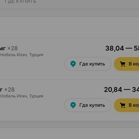
ГДЕ КУПИТЬ
38,04 — 58
мг
×
28
Нобель Илач
, Турция
Где купить
В к
20,84 — 34
г
×
28
Нобель Илач
, Турция
Где купить
В к