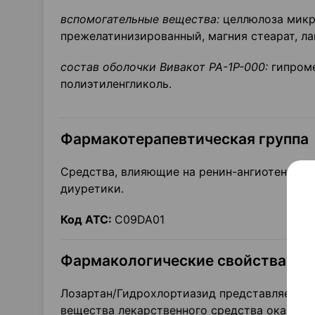
вспомогательные вещества:
целлюлоза микр
прежелатинизированный, магния стеарат, ла
состав оболочки Вивакот РА-1Р-000:
гипроме
полиэтиленгликоль.
Фармакотерапевтическая группа
Средства, влияющие на ренин-ангиотензинов
диуретики.
Код АТС:
C09DA01
Фармакологические свойства
Лозартан/Гидрохлортиазид представляет со
вещества лекарственного средства оказыва