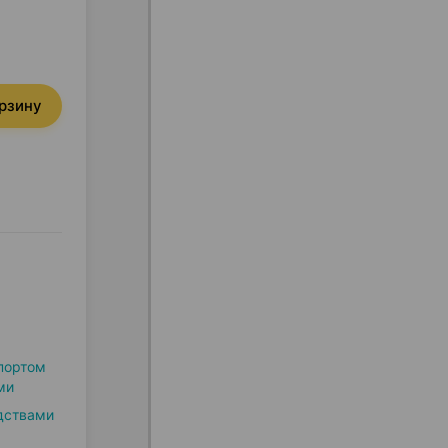
орзину
портом
ми
дствами