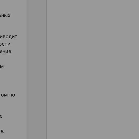
ьных
риводит
ости
жение
ым
том по
е
ла