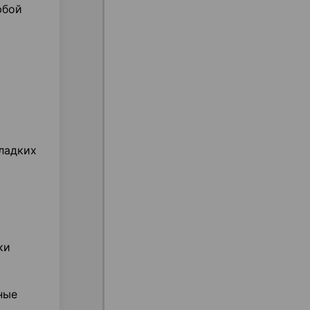
юбой
гладких
ки
ные