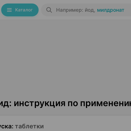
Каталог
Например: йод
,
милдронат
ид: инструкция по применен
уска
:
таблетки