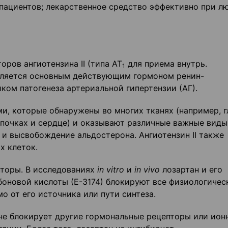
 пациентов; лекарственное средство эффективно при л
оров ангиотензина II (типа АТ
для приема внутрь.
1
является основным действующим гормоном ренин-
ом патогенеза артериальной гипертензии (АГ).
и, которые обнаружены во многих тканях (например, 
 почках и сердце) и оказывают различные важные виды
и высвобождение альдостерона. Ангиотензин II также
 клеток.
пторы. В исследованиях
in vitro
и
in vivo
лозартан и его
оновой кислоты (Е-3174) блокируют все физиологичес
о от его источника или пути синтеза.
 не блокирует другие гормональные рецепторы или ион