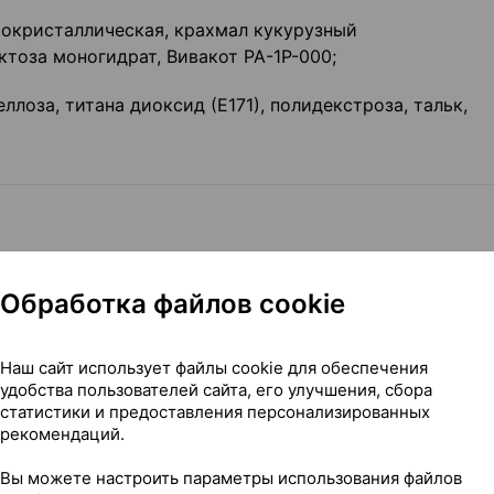
окристаллическая, крахмал кукурузный
ктоза моногидрат, Вивакот РА-1Р-000;
ллоза, титана диоксид (Е171), полидекстроза, тальк,
ую систему. Антагонисты рецепторов ангиотензина II 
Обработка файлов cookie
Наш сайт использует файлы cookie для обеспечения
удобства пользователей сайта, его улучшения, сбора
статистики и предоставления персонализированных
рекомендаций.
бой комбинацию лозартана и гидрохлортиазида. Актив
Вы можете настроить параметры использования файлов
ют аддитивное гипотензивное действие, снижая урове