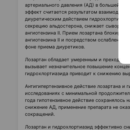
артериального давления (АД) в большей сте
эффект считается результатом взаимодопол
диуретическим действием гидрохлортиазид 
секрецию альдостерона, снижает сыворото
ангиотензина II. Прием лозартана блокируе
ангиотензина II и посредством ослабления 
фоне приема диуретиков.
Лозартан обладает умеренным и преходящи
вызывает незначительное повышение концен
гидрохлортиазида приводит к снижению вы
Антигипертензивное действие лозартана и г
исследованиях с минимальной продолжитель
года гипотензивное действие сохранялось н
снижение АД, применение препарата не ока
сокращений.
Лозартан и гидрохлортиазид эффективно сн