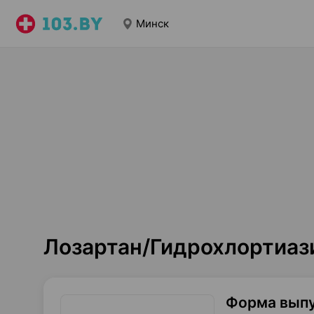
Минск
Лозартан/Гидрохлортиаз
Форма вып