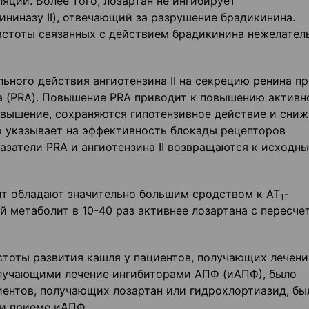
яции. Более того, лозартан не ингибирует
ниназу II), отвечающий за разрушение брадикинина.
астоты связанных с действием брадикинина нежелател
ьного действия ангиотензина II на секрецию ренина п
а (PRA). Повышение PRA приводит к повышению активн
 повышение, сохраняются гипотензивное действие и сни
о указывает на эффективность блокады рецепторов
казатели PRA и ангиотензина II возвращаются к исходн
ит обладают значительно большим сродством к АТ
-
1
й метаболит в 10-40 раз активнее лозартана с пересче
стоты развития кашля у пациентов, получающих лечени
олучающими лечение ингибиторами АПФ (иАПФ), было
циентов, получающих лозартан или гидрохлортиазид, бы
ри приеме иАПФ.