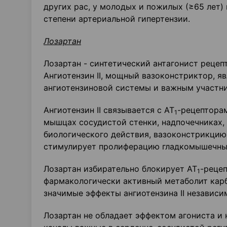
других рас, у молодых и пожилых (≥65 лет)
степени артериальной гипертензии.
Лозартан
Лозартан - синтетический антагонист рецепт
Ангиотензин II, мощный вазоконстриктор, 
ангиотензиновой системы и важным участник
Ангиотензин II связывается с AT
-рецепторам
1
мышцах сосудистой стенки, надпочечниках,
биологического действия, вазоконстрикцию 
стимулирует пролиферацию гладкомышечных
Лозартан избирательно блокирует AT
-реце
1
фармакологически активный метаболит карб
значимые эффекты ангиотензина II независим
Лозартан не обладает эффектом агониста и