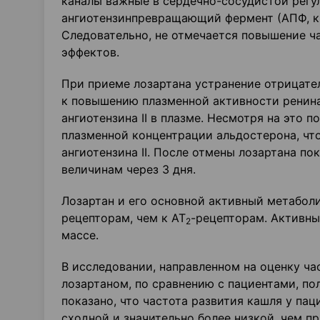
каналы важные в сердечно-сосудистой регул
ангиотензинпревращающий фермент (АПФ, ки
Следовательно, не отмечается повышение ч
эффектов.
При приеме лозартана устранение отрицател
к повышению плазменной активности ренин
ангиотензина II в плазме. Несмотря на это
плазменной концентрации альдостерона, чт
ангиотензина II. После отмены лозартана по
величинам через 3 дня.
Лозартан и его основной активный метабол
рецепторам, чем к АТ
-рецепторам. Активны
2
массе.
В исследовании, направленном на оценку ча
лозартаном, по сравнению с пациентами, п
показано, что частота развития кашля у па
сходной и значительно более низкой, чем п