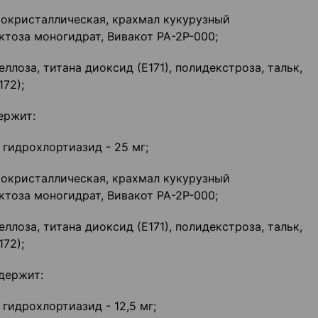
окристаллическая, крахмал кукурузный
ктоза моногидрат, Вивакот РА-2Р-000;
ллоза, титана диоксид (Е171), полидекстроза, тальк,
72);
ержит:
, гидрохлортиазид - 25 мг;
окристаллическая, крахмал кукурузный
ктоза моногидрат, Вивакот РА-2Р-000;
ллоза, титана диоксид (Е171), полидекстроза, тальк,
72);
одержит:
 гидрохлортиазид - 12,5 мг;