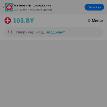
Установить приложение
Перейти
103: поиск лекарств и врачей
Минск
Например: йод
,
милдронат