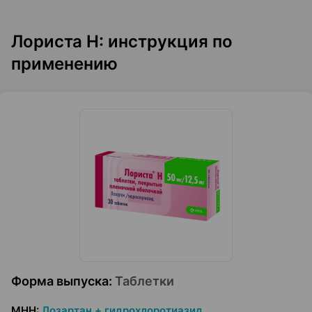
Лориста Н: инструкция по
применению
Форма выпуска
:
Таблетки
МНН
:
Лозартан + гидрохлоротиазид