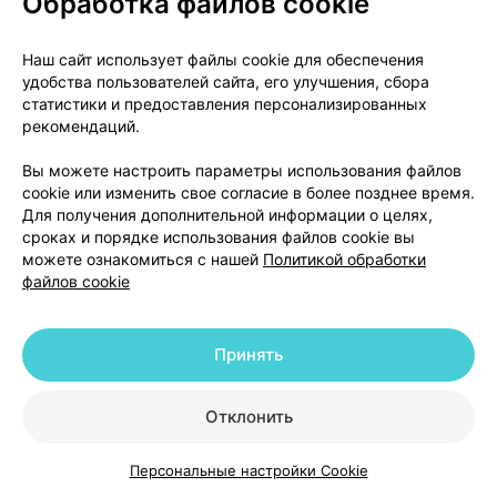
Обработка файлов cookie
низкий уровень натрия в крови
(гипонатриемия);
общее плохое самочувствие (недомогание);
Наш сайт использует файлы cookie для обеспечения
удобства пользователей сайта, его улучшения, сбора
нарушение вкуса (дисгевзия).
статистики и предоставления персонализированных
рекомендаций.
Сообщение о нежелательных реакциях
Вы можете настроить параметры использования файлов
Если у вас возникли какие-либо нежелательные
cookie или изменить свое согласие в более позднее время.
реакции, проконсультируйтесь с врачом или
Для получения дополнительной информации о целях,
работником аптеки. Данная рекомендация
сроках и порядке использования файлов cookie вы
можете ознакомиться с нашей
Политикой обработки
распространяется на любые возможные
файлов cookie
нежелательные реакции, в том числе на не
перечисленные в данном листке-вкладыше.
Сообщая о нежелательных реакциях, вы помогаете
Принять
получить больше сведений о безопасности
препарата.
Отклонить
Хранение и срок годности
Персональные настройки Cookie
Каталог
Корзина
Избранное
Профиль