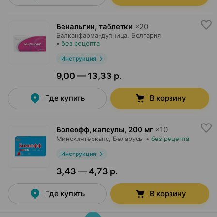
Бенальгин, таблетки
×
20
Балканфарма-дупница
, Болгария
•
без рецепта
Инструкция
9,00 — 13,33 р.
Где купить
В корзину
Болеофф, капсулы
,
200 мг
×
10
Минскинтеркапс
, Беларусь
•
без рецепта
Инструкция
3,43 — 4,73 р.
Где купить
В корзину