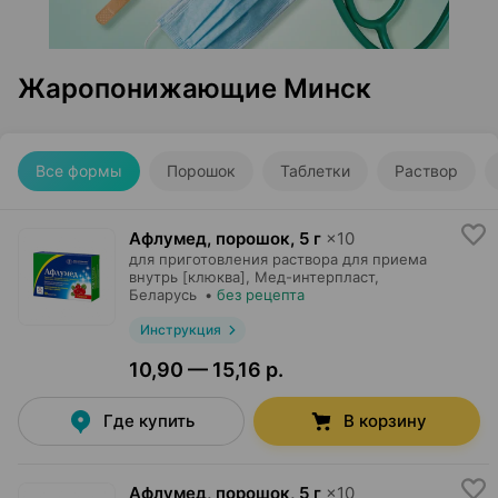
Жаропонижающие Минск
Все формы
Порошок
Таблетки
Раствор
Афлумед, порошок
,
5 г
×
10
для приготовления раствора для приема
внутрь [клюква],
Мед-интерпласт
,
Беларусь
•
без рецепта
Инструкция
10,90 — 15,16 р.
Где купить
В корзину
Афлумед, порошок
,
5 г
×
10