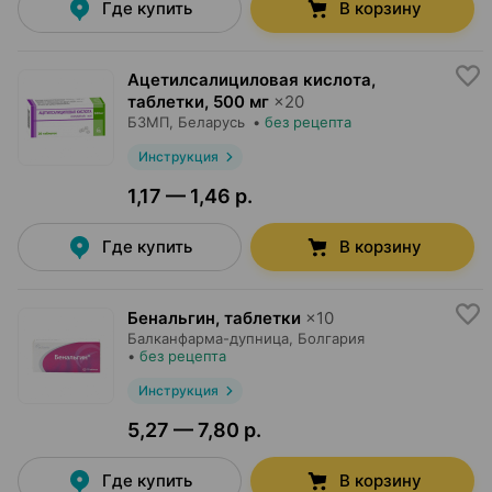
Где купить
В корзину
Ацетилсалициловая кислота,
таблетки
,
500 мг
×
20
БЗМП
, Беларусь
•
без рецепта
Инструкция
1,17 — 1,46 р.
Где купить
В корзину
Бенальгин, таблетки
×
10
Балканфарма-дупница
, Болгария
•
без рецепта
Инструкция
5,27 — 7,80 р.
Где купить
В корзину