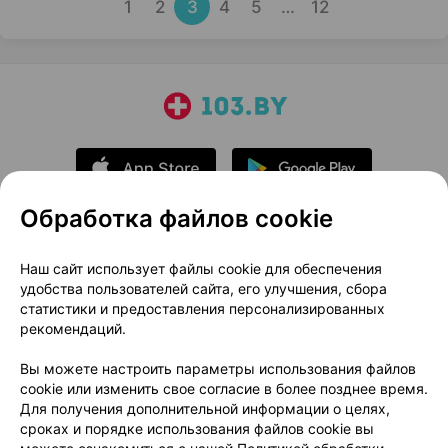
1
2
3
4
5
…
12
Обработка файлов cookie
О проекте
Новости проекта
Наш сайт использует файлы cookie для обеспечения
удобства пользователей сайта, его улучшения, сбора
Размещение рекламы
Медицинский маркетинг
статистики и предоставления персонализированных
Публичный договор
Доставка
рекомендаций.
Пользовательское соглашение
Вы можете настроить параметры использования файлов
Способы оплаты
Вакансии
Партнеры
cookie или изменить свое согласие в более позднее время.
Написать руководителю 103.by
Для получения дополнительной информации о целях,
сроках и порядке использования файлов cookie вы
Написать в поддержку