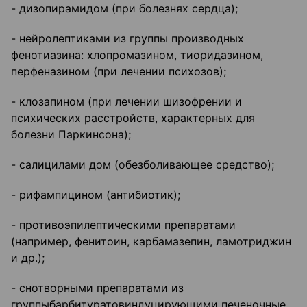
- дизопирамидом (при болезнях сердца);
- нейролептиками из группы производных
фенотиазина: хлопромазином, тиоридазином,
перфеназином (при лечении психозов);
- клозапином (при лечении шизофрении и
психических расстройств, характерных для
болезни Паркинсона);
- салицилами дом (обезболивающее средство);
- рифампицином (антибиотик);
- противоэпилептическими препаратами
(например, фенитоин, карбамазепин, ламотриджин
и др.);
- снотворными препаратами из
группыбарбитуратовиндуцирующими печеночные