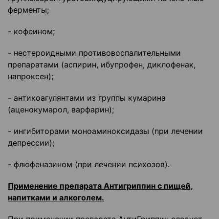
ферменты;
- кофеином;
- нестероидными противовоспалительными
препаратами (аспирин, ибупрофен, диклофенак,
напроксен);
- антикоагулянтами из группы кумарина
(аценокумарол, варфарин);
- ингибиторами моноаминоксидазы (при лечении
депрессии);
- флюфеназином (при лечении психозов).
Применение препарата Антигриппин с пищей,
напитками и алкоголем.