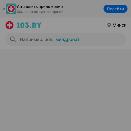
Установить приложение
Перейти
103: поиск лекарств и врачей
Минск
Например: йод
,
милдронат