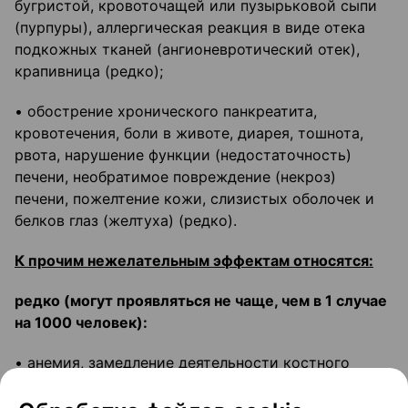
бугристой, кровоточащей или пузырьковой сыпи
(пурпуры), аллергическая реакция в виде отека
подкожных тканей (ангионевротический отек),
крапивница (редко);
• обострение хронического панкреатита,
кровотечения, боли в животе, диарея, тошнота,
рвота, нарушение функции (недостаточность)
печени, необратимое повреждение (некроз)
печени, пожелтение кожи, слизистых оболочек и
белков глаз (желтуха) (редко).
К прочим нежелательным эффектам относятся:
редко (могут проявляться не чаще, чем в 1 случае
на 1000 человек):
• анемия, замедление деятельности костного
мозга, уменьшение количества тромбоцитов;