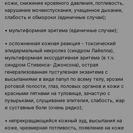
кожи, снижение кровяного давления, потливость,
нарушение мочеиспускания, учащенное дыхание,
слабость и обмороки (единичные случаи);
• мультиформная эритема (единичные случаи);
• осложненная кожная реакция - токсический
эпидермальный некролиз (синдром Лайелла),
мультиформная экссудативная эритема (в т.ч.
синдром Стивенса- Джонсона), острая
генерализованная пустулезная экзантема с
высыпаниями в виде папул по всему телу, эрозии
ротовой полости, глаз, половых органов и кожи с
красными пятнами на туловище, зачастую с
пузырьками, слущивание эпителия, слабость, жар
и суставные боли (очень редко);
• непрекращающийся кожный зуд, высыпания на
коже, чрезмерная потливость, появление на коже