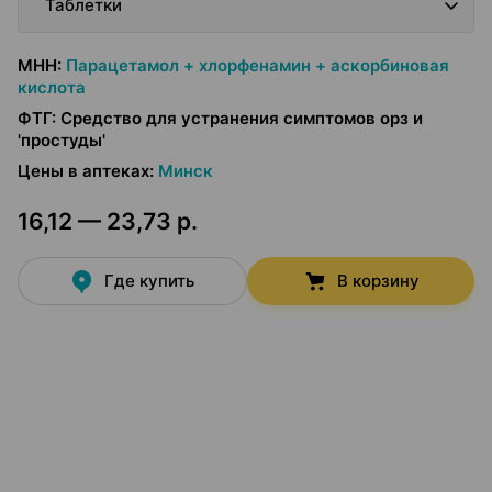
Таблетки
МНН
:
Парацетамол + хлорфенамин + аскорбиновая
кислота
ФТГ
:
Средство для устранения симптомов орз и
'простуды'
Цены в аптеках
:
Минск
16,12 — 23,73 р.
Где купить
В корзину