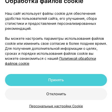
Обработка файлов cookie
• отечность;
Наш сайт использует файлы cookie для обеспечения
• нарушение функции почек (нефропатия) и
удобства пользователей сайта, его улучшения, сбора
нарушение процесса реабсорбции в почечных
статистики и предоставления персонализированных
канальцах (тубулопатия).
рекомендаций.
Парацетамол - это широко применяемый
Вы можете настроить параметры использования файлов
cookie или изменить свое согласие в более позднее время.
лекарственный препарат с редким нежелательным
Для получения дополнительной информации о целях,
действием, связанным, обычно, с передозировкой.
сроках и порядке использования файлов cookie вы
Наблюдались единичные случаи головокружения.
можете ознакомиться с нашей
Политикой обработки
файлов cookie
Нежелательные эффекты, связанные с
присутствием хлорфенамина в составе
препарата,
Принять
В случае проявления любой нижеперечисленной
Отклонить
реакции следует прекратить приём препарата и
незамедлительно обратиться к врачу или в
Персональные настройки Cookie
больницу:
Каталог
Корзина
Избранное
Профиль