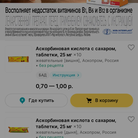
Аскорбиновая кислота с сахаром,
таблетки
,
25 мг
×
10
жевательные [вишня],
Аскопром
, Россия
•
без рецепта
БАД
Инструкция
0,70 — 1,00 р.
Где купить
В корзину
Аскорбиновая кислота с сахаром,
таблетки
,
25 мг
×
10
жевательные [дыня],
Аскопром
, Россия
•
без рецепта