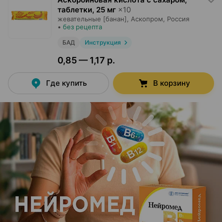
таблетки
,
25 мг
×
10
жевательные [банан],
Аскопром
, Россия
•
без рецепта
БАД
Инструкция
0,85 — 1,17 р.
Где купить
В корзину