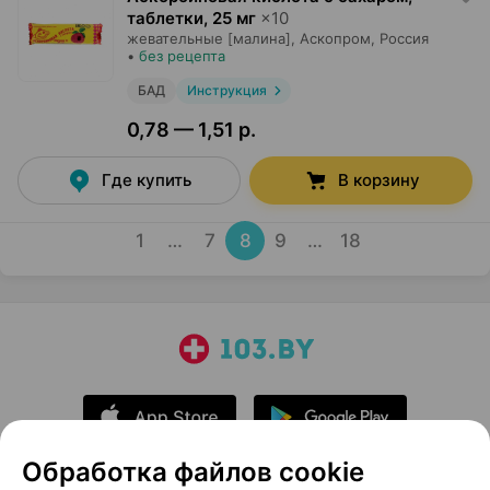
таблетки
,
25 мг
×
10
жевательные [малина],
Аскопром
, Россия
•
без рецепта
БАД
Инструкция
0,78 — 1,51 р.
Где купить
В корзину
1
…
7
8
9
…
18
Обработка файлов cookie