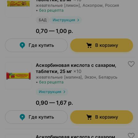
жевательные [лимон],
Аскопром
, Россия
•
без рецепта
БАД
Инструкция
0,70 — 1,00 р.
Где купить
В корзину
Аскорбиновая кислота с сахаром,
таблетки
,
25 мг
×
10
жевательные [малина],
Экзон
, Беларусь
•
без рецепта
Инструкция
0,90 — 1,67 р.
Где купить
В корзину
Аскорбиновая кислота с сахаром,