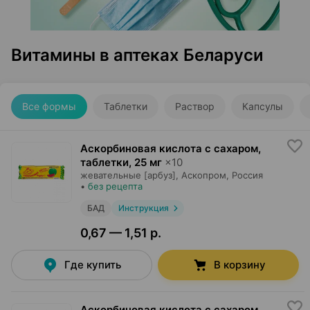
Витамины в аптеках Беларуси
Все формы
Таблетки
Раствор
Капсулы
Аскорбиновая кислота с сахаром,
таблетки
,
25 мг
×
10
жевательные [арбуз],
Аскопром
, Россия
•
без рецепта
БАД
Инструкция
0,67 — 1,51 р.
Где купить
В корзину
Аскорбиновая кислота с сахаром,