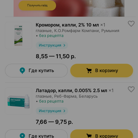
Кромором, капли
,
2% 10 мл
×
1
глазные,
К.О.Ромфарм Компани
, Румыния
•
без рецепта
Инструкция
8,55 — 11,50 р.
Где купить
В корзину
Латадор, капли
,
0.005% 2.5 мл
×
1
глазные,
Реб-Фарма
, Беларусь
•
без рецепта
Инструкция
7,66 — 9,75 р.
Где купить
В корзину