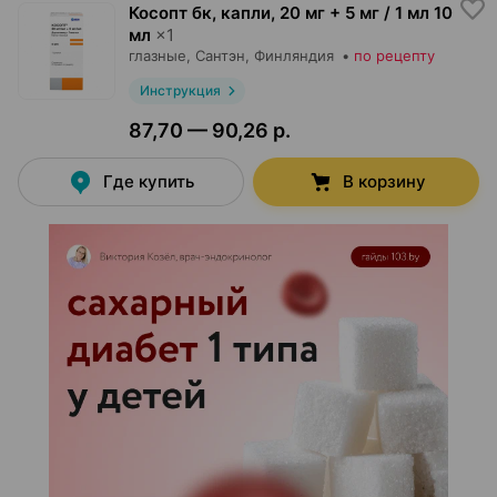
Косопт бк, капли
,
20 мг + 5 мг / 1 мл 10
мл
×
1
глазные,
Сантэн
, Финляндия
•
по рецепту
Инструкция
87,70 — 90,26 р.
Где купить
В корзину