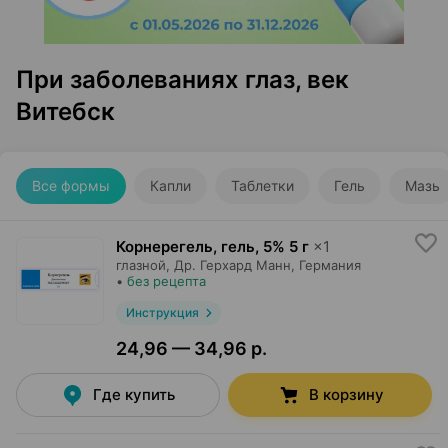
При заболеваниях глаз, век
Витебск
Все формы
Капли
Таблетки
Гель
Мазь
Корнерегель, гель
,
5% 5 г
×
1
глазной,
Др. Герхард Манн
, Германия
•
без рецепта
Инструкция
24,96 — 34,96 р.
Где купить
В корзину