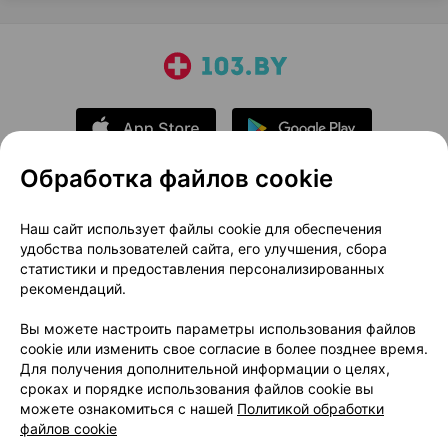
Обработка файлов cookie
О проекте
Новости проекта
Наш сайт использует файлы cookie для обеспечения
удобства пользователей сайта, его улучшения, сбора
Размещение рекламы
Медицинский маркетинг
статистики и предоставления персонализированных
Публичный договор
Доставка
рекомендаций.
Пользовательское соглашение
Вы можете настроить параметры использования файлов
Способы оплаты
Вакансии
Партнеры
cookie или изменить свое согласие в более позднее время.
Написать руководителю 103.by
Для получения дополнительной информации о целях,
сроках и порядке использования файлов cookie вы
Написать в поддержку
можете ознакомиться с нашей
Политикой обработки
Персональные настройки Cookie
файлов cookie