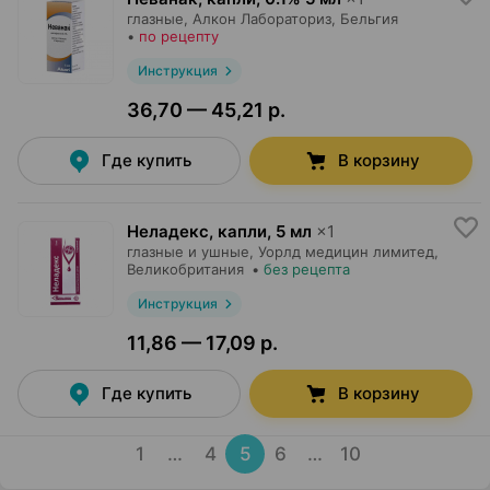
глазные,
Алкон Лабораториз
, Бельгия
•
по рецепту
Инструкция
36,70 — 45,21 р.
Где купить
В корзину
Неладекс, капли
,
5 мл
×
1
глазные и ушные,
Уорлд медицин лимитед
,
Великобритания
•
без рецепта
Инструкция
11,86 — 17,09 р.
Где купить
В корзину
1
…
4
5
6
…
10