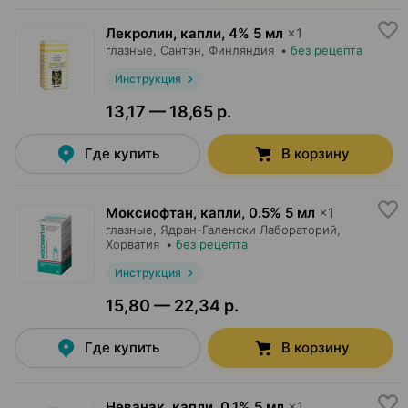
Лекролин, капли
,
4% 5 мл
×
1
глазные,
Сантэн
, Финляндия
•
без рецепта
Инструкция
13,17 — 18,65 р.
Где купить
В корзину
Моксиофтан, капли
,
0.5% 5 мл
×
1
глазные,
Ядран-Галенски Лабораторий
,
Хорватия
•
без рецепта
Инструкция
15,80 — 22,34 р.
Где купить
В корзину
Неванак, капли
,
0.1% 5 мл
×
1