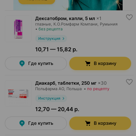
Дексатобром, капли
,
5 мл
×
1
глазные,
К.О.Ромфарм Компани
, Румыния
•
без рецепта
Инструкция
10,71 — 15,82 р.
Где купить
В корзину
Диакарб, таблетки
,
250 мг
×
30
Польфарма AO
, Польша
•
по рецепту
Инструкция
12,70 — 20,44 р.
Где купить
В корзину