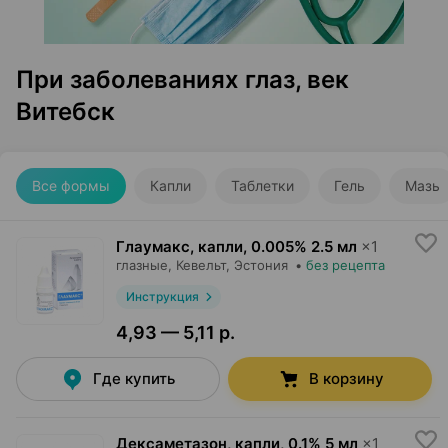
При заболеваниях глаз, век
Витебск
Все формы
Капли
Таблетки
Гель
Мазь
Глаумакс, капли
,
0.005% 2.5 мл
×
1
глазные,
Кевельт
, Эстония
•
без рецепта
Инструкция
4,93 — 5,11 р.
Где купить
В корзину
Дексаметазон, капли
,
0.1% 5 мл
×
1