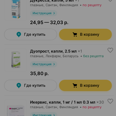
Дукресса, капли
,
5 мл
×
1
глазные,
Сантэн
, Финляндия
•
по рецепту
Инструкция
24,95 — 32,03 р.
Где купить
В корзину
Дуопрост, капли
,
2.5 мл
×
1
глазные,
Лекфарм
, Беларусь
•
без рецепта
Инструкция
35,80 р.
Где купить
В корзину
Икервис, капли
,
1 мг / 1 мл 0.3 мл
×
30
глазные,
Сантэн
, Финляндия
•
по рецепту
Инструкция