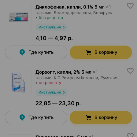
Диклофенак, капли
,
0.1% 5 мл
×
1
глазные,
Белмедпрепараты
, Беларусь
•
без рецепта
Инструкция
4,10 — 4,97 р.
Где купить
В корзину
Дорзопт, капли
,
2% 5 мл
×
1
глазные,
К.О.Ромфарм Компани
, Румыния
•
по рецепту
Инструкция
22,85 — 23,30 р.
Где купить
В корзину