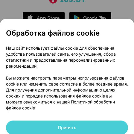
Обработка файлов cookie
О проекте
Новости проекта
Наш сайт использует файлы cookie для обеспечения
удобства пользователей сайта, его улучшения, сбора
Размещение рекламы
Медицинский маркетинг
статистики и предоставления персонализированных
Публичный договор
Доставка
рекомендаций.
Пользовательское соглашение
Вы можете настроить параметры использования файлов
Способы оплаты
Вакансии
Партнеры
cookie или изменить свое согласие в более позднее время.
Написать руководителю 103.by
Для получения дополнительной информации о целях,
сроках и порядке использования файлов cookie вы
Написать в поддержку
можете ознакомиться с нашей
Политикой обработки
Персональные настройки Cookie
файлов cookie
Обработка персональных данных
Принять
© 2026 ООО «Артокс Лаб», УНП 191700409 | 220012, Республика Беларусь,