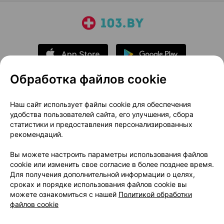
Обработка файлов cookie
О проекте
Новости проекта
Наш сайт использует файлы cookie для обеспечения
удобства пользователей сайта, его улучшения, сбора
Размещение рекламы
Медицинский маркетинг
статистики и предоставления персонализированных
Публичный договор
Доставка
рекомендаций.
Пользовательское соглашение
Вы можете настроить параметры использования файлов
Способы оплаты
Вакансии
Партнеры
cookie или изменить свое согласие в более позднее время.
Написать руководителю 103.by
Для получения дополнительной информации о целях,
сроках и порядке использования файлов cookie вы
Написать в поддержку
можете ознакомиться с нашей
Политикой обработки
Персональные настройки Cookie
файлов cookie
Обработка персональных данных