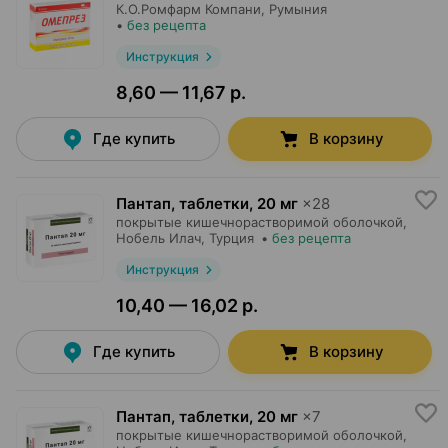
К.О.Ромфарм Компани
, Румыния
•
без рецепта
Инструкция
8,60 — 11,67 р.
Где купить
В корзину
Пантап, таблетки
,
20 мг
×
28
покрытые кишечнорастворимой оболочкой,
Нобель Илач
, Турция
•
без рецепта
Инструкция
10,40 — 16,02 р.
Где купить
В корзину
Пантап, таблетки
,
20 мг
×
7
покрытые кишечнорастворимой оболочкой,