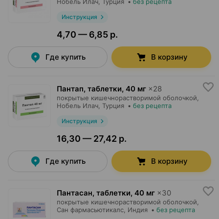
Нобель Илач
, Турция
•
без рецепта
Инструкция
4,70 — 6,85 р.
Где купить
В корзину
Пантап, таблетки
,
40 мг
×
28
покрытые кишечнорастворимой оболочкой,
Нобель Илач
, Турция
•
без рецепта
Инструкция
16,30 — 27,42 р.
Где купить
В корзину
Пантасан, таблетки
,
40 мг
×
30
покрытые кишечнорастворимой оболочкой,
Сан фармасьютикалс
, Индия
•
без рецепта