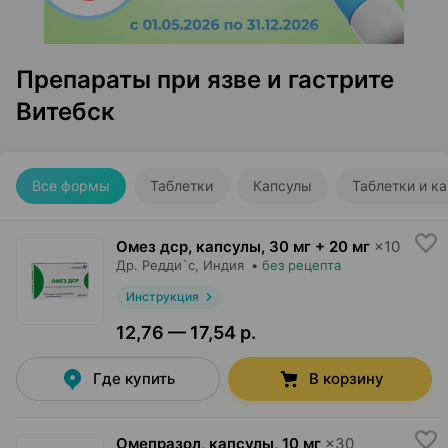
Препараты при язве и гастрите
Витебск
Все формы
Таблетки
Капсулы
Таблетки и к
Омез дср, капсулы
,
30 мг + 20 мг
×
10
Др. Редди`с
, Индия
•
без рецепта
Инструкция
12,76 — 17,54 р.
Где купить
В корзину
Омепразол, капсулы
,
10 мг
×
30