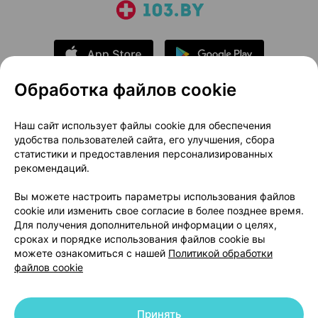
Обработка файлов cookie
О проекте
Новости проекта
Наш сайт использует файлы cookie для обеспечения
удобства пользователей сайта, его улучшения, сбора
Размещение рекламы
Медицинский маркетинг
статистики и предоставления персонализированных
Публичный договор
Доставка
рекомендаций.
Пользовательское соглашение
Вы можете настроить параметры использования файлов
Способы оплаты
Вакансии
Партнеры
cookie или изменить свое согласие в более позднее время.
Написать руководителю 103.by
Для получения дополнительной информации о целях,
сроках и порядке использования файлов cookie вы
Написать в поддержку
можете ознакомиться с нашей
Политикой обработки
Персональные настройки Cookie
файлов cookie
Обработка персональных данных
Принять