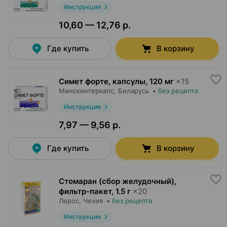
Инструкция
10,60 — 12,76 р.
Где купить
В корзину
Симет форте, капсулы
,
120 мг
×
15
Минскинтеркапс
, Беларусь
•
без рецепта
Инструкция
7,97 — 9,56 р.
Где купить
В корзину
Стомаран (сбор желудочный),
фильтр-пакет
,
1.5 г
×
20
Лерос
, Чехия
•
без рецепта
Инструкция