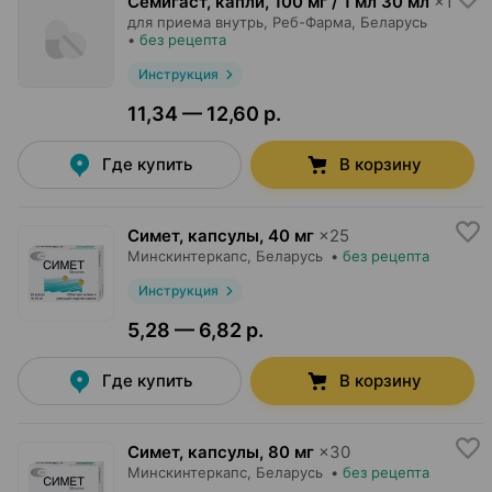
Семигаст, капли
,
100 мг / 1 мл 30 мл
×
1
для приема внутрь,
Реб-Фарма
, Беларусь
•
без рецепта
Инструкция
11,34 — 12,60 р.
Где купить
В корзину
Симет, капсулы
,
40 мг
×
25
Минскинтеркапс
, Беларусь
•
без рецепта
Инструкция
5,28 — 6,82 р.
Где купить
В корзину
Симет, капсулы
,
80 мг
×
30
Минскинтеркапс
, Беларусь
•
без рецепта