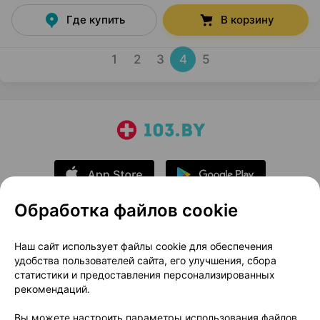
Где купить
В корзину
1
2
3
4
5
Обработка файлов cookie
О проекте
Новости проекта
Наш сайт использует файлы cookie для обеспечения
удобства пользователей сайта, его улучшения, сбора
Размещение рекламы
Медицинский маркетинг
статистики и предоставления персонализированных
Публичный договор
Доставка
рекомендаций.
Пользовательское соглашение
Вы можете настроить параметры использования файлов