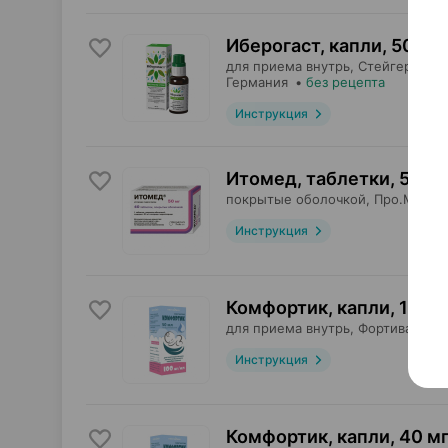
Иберогаст, капли
,
50 мл
для приема внутрь,
Стейгерваль
Германия
•
без рецепта
Инструкция
Итомед, таблетки
,
50 мг
покрытые оболочкой,
Про.Мед
, 
Инструкция
Комфортик, капли
,
100 м
для приема внутрь,
Фортива Мед
Инструкция
Комфортик, капли
,
40 мг