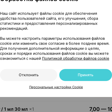
1,30 — 6
×
1
Наш сайт использует файлы cookie для обеспечения
д Арцнеймиттельверк
,
удобства пользователей сайта, его улучшения, сбора
статистики и предоставления персонализированных
Где купить
В к
рекомендаций.
Вы можете настроить параметры использования файлов
cookie или изменить свое согласие в более позднее время.
37,10 — 5
×
40
Для получения дополнительной информации о целях,
Чехия
•
без рецепта
сроках и порядке использования файлов cookie вы можете
Где купить
В к
ознакомиться с нашей
Политикой обработки файлов cookie
Отклонить
Принять
7,60 — 2
г / 1 мл 50 мл
×
1
, Беларусь
•
без рецепта
Персональные настройки Cookie
Где купить
В к
7,00 — 1
 / 1 мл 30 мл
×
1