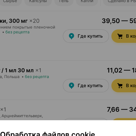
Сырье
Капсулы
Гель
Капли
Сделано в РБ
39,50 — 59
ки
,
300 мг
×
20
ением покрытые пленочной
•
без рецепта
Где купить
В к
11,02 — 1
 / 1 мл 30 мл
×
1
а
, Польша
•
без рецепта
Где купить
В к
7,66 — 34
×
1
д Арцнеймиттельверк
,
Где купить
В к
Обработка файлов cookie