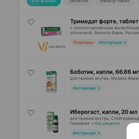
Все формы
Таблетки
Фильтр-пакет
Тримедат форте, таблет
с пролонгированным высвобожд
оболочкой,
Валента Фарм
, Россия
Популярно
Инструкция
Боботик, капли
,
66.66 мг
для приема внутрь,
Медана Фарм
Инструкция
Иберогаст, капли
,
20 мл
для приема внутрь,
Стейгерваль
Германия
•
без рецепта
Инструкция