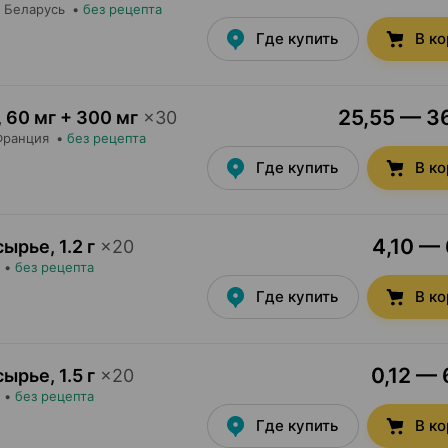
, Беларусь
•
без рецепта
Где купить
В к
25,55 — 36
,
60 мг + 300 мг
×
30
Франция
•
без рецепта
Где купить
В к
4,10 — 
сырье
,
1.2 г
×
20
•
без рецепта
Где купить
В к
0,12 — 
сырье
,
1.5 г
×
20
•
без рецепта
Где купить
В к