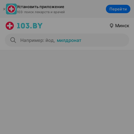
Установить приложение
Перейти
103: поиск лекарств и врачей
Минск
Например: йод
,
милдронат