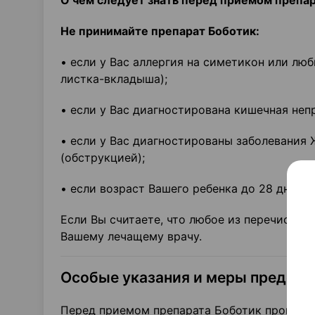
О чем следует знать перед приемом препа
Не принимайте препарат Боботик:
• если у Вас аллергия на симетикон или лю
листка-вкладыша);
• если у Вас диагностирована кишечная не
• если у Вас диагностированы заболевани
(обструкцией);
• если возраст Вашего ребенка до 28 дня жи
Если Вы считаете, что любое из перечислен
Вашему лечащему врачу.
Особые указания и меры предос
Перед приемом препарата Боботик проконсу