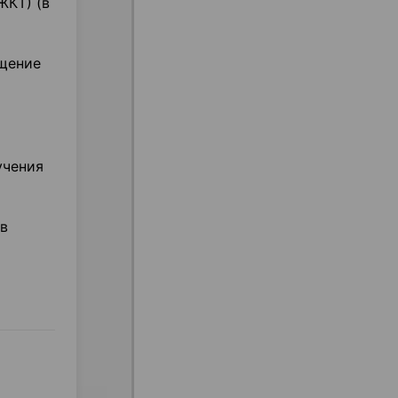
ЖКТ) (в
ущение
учения
в