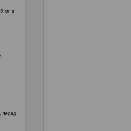
5 мг в
т
и
, перед