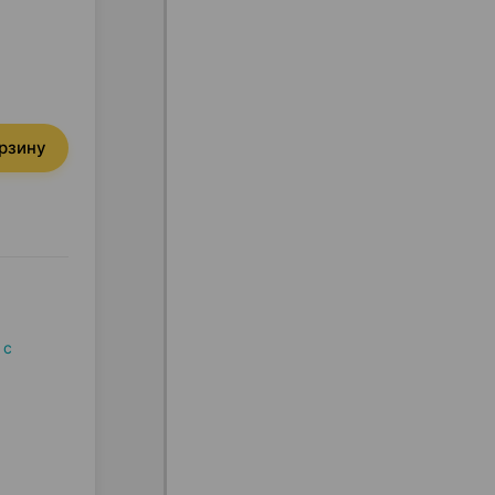
орзину
 с