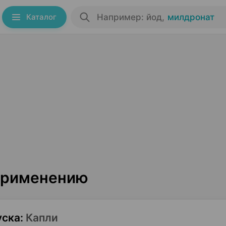
Каталог
Например: йод
,
милдронат
 применению
уска
:
Капли