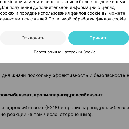
cookie или изменить свое согласие в более позднее время.
Для получения дополнительной информации о целях,
инимать препарат при наличии у вас сахарного диабет
сроках и порядке использования файлов cookie вы можете
ознакомиться с нашей
Политикой обработки файлов cookie
инимать газированные напитки.
Отклонить
Принять
жет исказить результаты некоторых диагностических 
 смолы (метод исследования кала на наличие крови).
Персональные настройки Cookie
8 дня жизни поскольку эффективность и безопасность 
оксибензоат, пропилпарагидрокси­бензоат
агидроксибензоат (Е218) и пропилпарагидроксибензоа
ие реакции (в том числе, отсроченные).