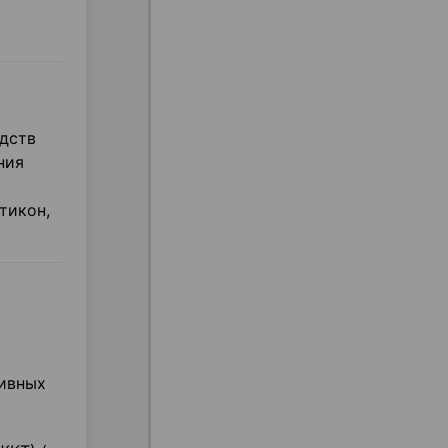
дств
ния
тикон,
сивных