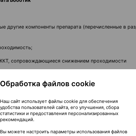
рата Боботик
бые другие компоненты препарата (перечисленные в раз
проходимость;
я ЖКТ, сопровождающиеся снижением проходимости
зни.
Обработка файлов cookie
ного относится к Вам или Вашему ребенку, сообщите об
Наш сайт использует файлы cookie для обеспечения
удобства пользователей сайта, его улучшения, сбора
статистики и предоставления персонализированных
торожности
рекомендаций.
Вы можете настроить параметры использования файлов
льтируйтесь с лечащим врачом или работником аптеки