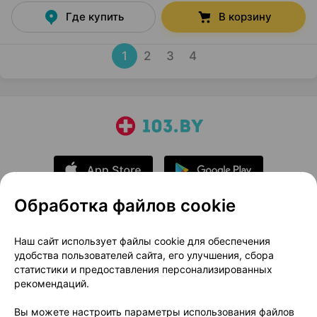
Где купить
В корзину
1
2
3
4
Обработка файлов cookie
О проекте
Новости проекта
Наш сайт использует файлы cookie для обеспечения
удобства пользователей сайта, его улучшения, сбора
Размещение рекламы
Медицинский маркетинг
статистики и предоставления персонализированных
Публичный договор
Доставка
рекомендаций.
Пользовательское соглашение
Вы можете настроить параметры использования файлов