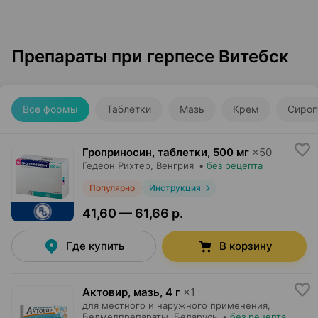
Препараты при герпесе Витебск
Все формы
Таблетки
Мазь
Крем
Сироп
Гроприносин, таблетки
,
500 мг
×
50
Гедеон Рихтер
, Венгрия
•
без рецепта
Популярно
Инструкция
41,60 — 61,66 р.
Где купить
В корзину
Актовир, мазь
,
4 г
×
1
для местного и наружного применения,
Белмедпрепараты
, Беларусь
•
без рецепта