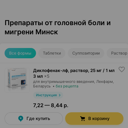
Препараты от головной боли и
мигрени Минск
Все формы
Таблетки
Суппозитории
Раствор
Диклофенак-лф, раствор
,
25 мг / 1 мл
3 мл
×
5
для внутримышечного введения,
Лекфарм
,
Беларусь
•
без рецепта
Инструкция
7,22 — 8,44 р.
Где купить
В корзину