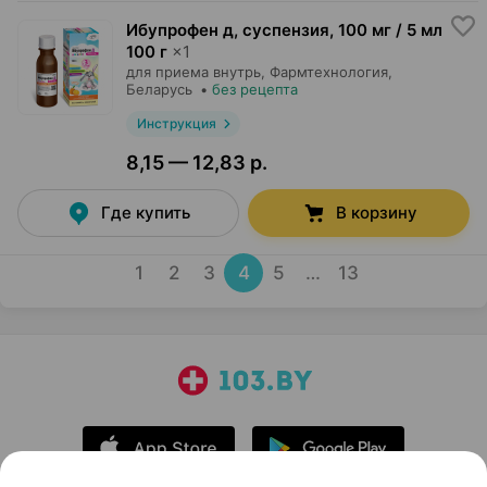
Ибупрофен д, суспензия
,
100 мг / 5 мл
100 г
×
1
для приема внутрь,
Фармтехнология
,
Беларусь
•
без рецепта
Инструкция
8,15 — 12,83 р.
Где купить
В корзину
1
2
3
4
5
…
13