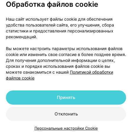
Обработка файлов cookie
О проекте
Новости проекта
Наш сайт использует файлы cookie для обеспечения
удобства пользователей сайта, его улучшения, сбора
Размещение рекламы
Медицинский маркетинг
статистики и предоставления персонализированных
Публичный договор
Доставка
рекомендаций.
Пользовательское соглашение
Вы можете настроить параметры использования файлов
Способы оплаты
Вакансии
Партнеры
cookie или изменить свое согласие в более позднее время.
Написать руководителю 103.by
Для получения дополнительной информации о целях,
сроках и порядке использования файлов cookie вы
Написать в поддержку
можете ознакомиться с нашей
Политикой обработки
Персональные настройки Cookie
файлов cookie
Обработка персональных данных
Принять
© 2026 ООО «Артокс Лаб», УНП 191700409 | 220012, Республика Беларусь,
г. Минск, улица Толбухина, 2, пом. 16 | help@103.by
|
Служба поддержки
+375 291212755
Отклонить
Персональные настройки Cookie
Каталог
Корзина
Избранное
Профиль