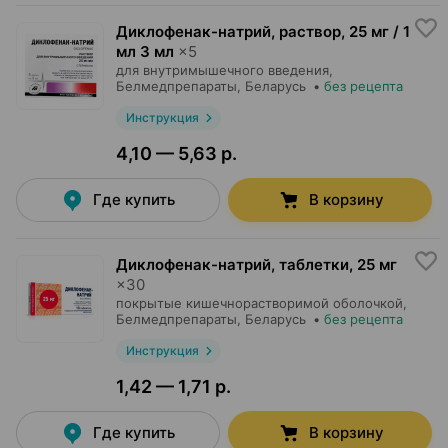
Диклофенак-натрий, раствор
,
25 мг / 1
мл 3 мл
×
5
для внутримышечного введения,
Белмедпрепараты
, Беларусь
•
без рецепта
Инструкция
4,10 — 5,63 р.
Где купить
В корзину
Диклофенак-натрий, таблетки
,
25 мг
×
30
покрытые кишечнорастворимой оболочкой,
Белмедпрепараты
, Беларусь
•
без рецепта
Инструкция
1,42 — 1,71 р.
Где купить
В корзину