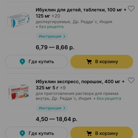
Ибуклин для детей, таблетки
,
100 мг +
125 мг
×
20
диспергируемые,
Др. Редди`с
, Индия
•
без рецепта
Инструкция
6,79 — 8,66 р.
Где купить
В корзину
Ибуклин экспресс, порошок
,
400 мг +
325 мг 5 г
×
9
для приготовления раствора для приема
внутрь,
Др. Редди`с
, Индия
•
без рецепта
Инструкция
4,50 — 18,64 р.
Где купить
В корзину