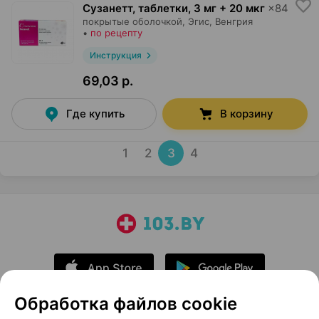
Сузанетт, таблетки
,
3 мг + 20 мкг
×
84
покрытые оболочкой,
Эгис
, Венгрия
•
по рецепту
Инструкция
69,03 р.
Где купить
В корзину
1
2
3
4
Обработка файлов cookie