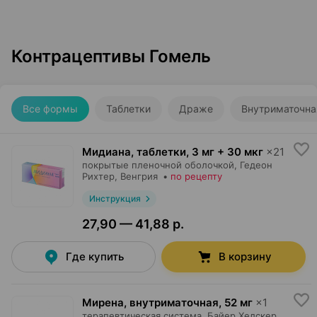
Контрацептивы Гомель
Все формы
Таблетки
Драже
Внутриматочна
Мидиана, таблетки
,
3 мг + 30 мкг
×
21
покрытые пленочной оболочкой,
Гедеон
Рихтер
, Венгрия
•
по рецепту
Инструкция
27,90 — 41,88 р.
Где купить
В корзину
Мирена, внутриматочная
,
52 мг
×
1
терапевтическая система,
Байер Хелскер
,