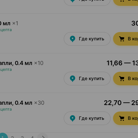
30
0 мл
×
1
ецепта
Где купить
В к
11,66 — 1
капли
,
0.4 мл
×
10
ецепта
Где купить
В к
22,70 — 29
капли
,
0.4 мл
×
30
ецепта
Где купить
В к