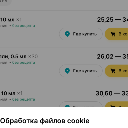
в РБ
25,25 — 34
10 мл
×
1
ания
•
без рецепта
Где купить
В к
26,02 — 35
пли
,
0.5 мл
×
30
ания
•
без рецепта
Где купить
В к
30,60 — 33
10 мл
×
1
ания
•
без рецепта
Где купить
В к
Обработка файлов cookie