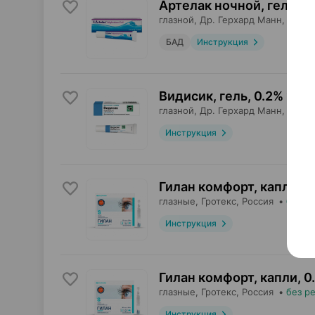
Артелак ночной, гель
,
10
глазной,
Др. Герхард Манн
, Герм
БАД
Инструкция
Видисик, гель
,
0.2% 10 г
глазной,
Др. Герхард Манн
, Герм
Инструкция
Гилан комфорт, капли
,
0
глазные,
Гротекс
, Россия
•
без р
Инструкция
Гилан комфорт, капли
,
0
глазные,
Гротекс
, Россия
•
без р
Инструкция