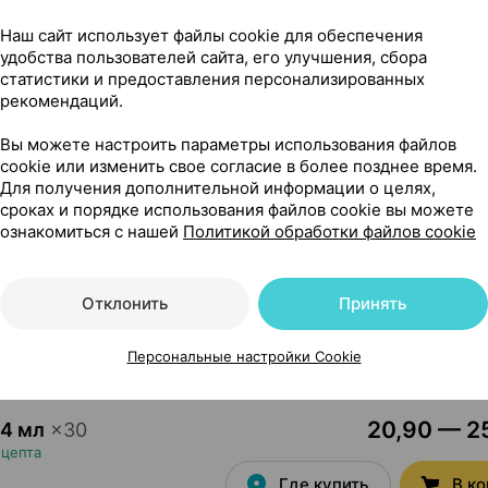
14,80 — 20
 г
×
1
ания
•
без рецепта
Наш сайт использует файлы cookie для обеспечения
удобства пользователей сайта, его улучшения, сбора
Где купить
В к
статистики и предоставления персонализированных
рекомендаций.
Вы можете настроить параметры использования файлов
20,09 — 30
×
1
cookie или изменить свое согласие в более позднее время.
ания
•
без рецепта
Для получения дополнительной информации о целях,
Где купить
В к
сроках и порядке использования файлов cookie вы можете
ознакомиться с нашей
Политикой обработки файлов cookie
10,68 — 12
.4 мл
×
10
Отклонить
Принять
ецепта
Где купить
В к
Персональные настройки Cookie
20,90 — 25
.4 мл
×
30
ецепта
Где купить
В к