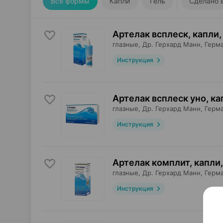
Все формы
Капли
Гель
Сделано 
Артелак всплеск, капли
,
глазные,
Др. Герхард Манн
, Герм
Инструкция
Артелак всплеск уно, ка
глазные,
Др. Герхард Манн
, Герм
Инструкция
Артелак комплит, капли
,
глазные,
Др. Герхард Манн
, Герм
Инструкция