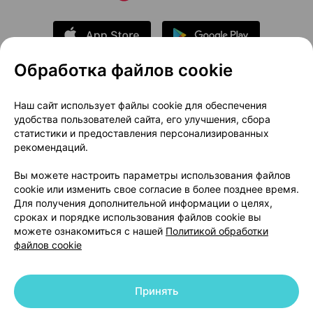
Обработка файлов cookie
О проекте
Новости проекта
Наш сайт использует файлы cookie для обеспечения
удобства пользователей сайта, его улучшения, сбора
Размещение рекламы
Медицинский маркетинг
статистики и предоставления персонализированных
Публичный договор
Доставка
рекомендаций.
Пользовательское соглашение
Вы можете настроить параметры использования файлов
Способы оплаты
Вакансии
Партнеры
cookie или изменить свое согласие в более позднее время.
Написать руководителю 103.by
Для получения дополнительной информации о целях,
сроках и порядке использования файлов cookie вы
Написать в поддержку
можете ознакомиться с нашей
Политикой обработки
Персональные настройки Cookie
файлов cookie
Обработка персональных данных
Принять
© 2026 ООО «Артокс Лаб», УНП 191700409 | 220012, Республика Беларусь,