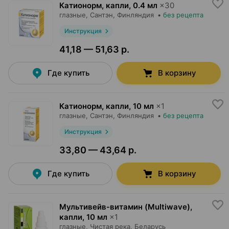
Катионорм, капли
,
0.4 мл
×
30
глазные,
Сантэн
, Финляндия
•
без рецепта
Инструкция
41,18 — 51,63 р.
Где купить
В корзину
Катионорм, капли
,
10 мл
×
1
глазные,
Сантэн
, Финляндия
•
без рецепта
Инструкция
33,80 — 43,64 р.
Где купить
В корзину
Мультивейв-витамин (Multiwave),
капли
,
10 мл
×
1
глазные,
Чистая река
, Беларусь