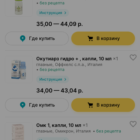
•
без рецепта
Инструкция
35,00 — 44,09 р.
Где купить
В корзину
Окутиарз гидро + , капли
,
10 мл
×
1
глазные,
Оффхелс с.п.а.
, Италия
•
без рецепта
Инструкция
34,00 — 43,04 р.
Где купить
В корзину
Омк 1, капли
,
10 мл
×
1
глазные,
Омикрон
, Италия
•
без рецепта