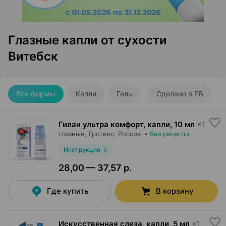
Глазные капли от сухости
Витебск
Все формы
Капли
Гель
Сделано в РБ
Гилан ультра комфорт, капли
,
10 мл
×
1
глазные,
Гротекс
, Россия
•
без рецепта
Инструкция
28,00 — 37,57 р.
Где купить
В корзину
Искусственная слеза, капли
,
5 мл
×
1