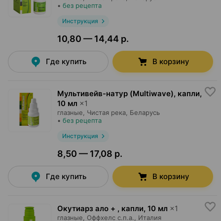
•
без рецепта
Инструкция
10,80 — 14,44 р.
Где купить
В корзину
Мультивейв-натур (Multiwave), капли
,
10 мл
×
1
глазные,
Чистая река
, Беларусь
•
без рецепта
Инструкция
8,50 — 17,08 р.
Где купить
В корзину
Окутиарз ало + , капли
,
10 мл
×
1
глазные,
Оффхелс с.п.а.
, Италия