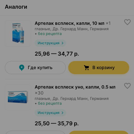
Аналоги
Артелак всплеск, капли
,
10 мл
×
1
глазные,
Др. Герхард Манн
, Германия
•
без рецепта
Инструкция
25,96 — 34,77 р.
Где купить
В корзину
Артелак всплеск уно, капли
,
0.5 мл
×
30
глазные,
Др. Герхард Манн
, Германия
•
без рецепта
Инструкция
25,50 — 35,79 р.