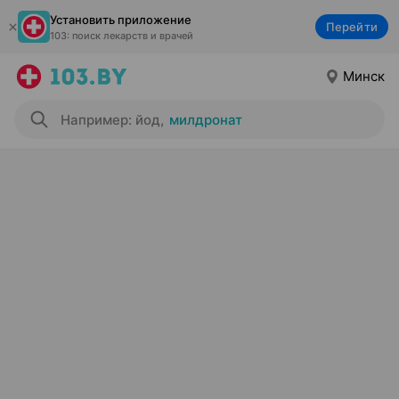
Установить приложение
Перейти
103: поиск лекарств и врачей
Минск
Например: йод
,
милдронат