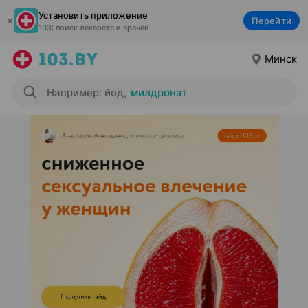
Установить приложение
Перейти
103: поиск лекарств и врачей
Минск
Например: йод
,
милдронат