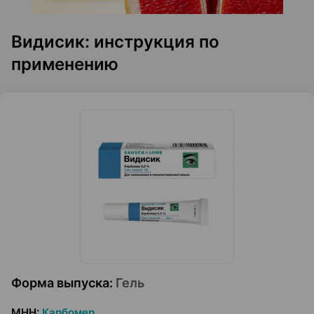
Видисик: инструкция по
применению
Форма выпуска
:
Гель
МНН
:
Карбомер