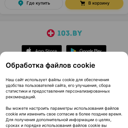
Где купить
В корзину
Обработка файлов cookie
О проекте
Новости проекта
Наш сайт использует файлы cookie для обеспечения
удобства пользователей сайта, его улучшения, сбора
Размещение рекламы
Медицинский маркетинг
статистики и предоставления персонализированных
Публичный договор
Доставка
рекомендаций.
Пользовательское соглашение
Вы можете настроить параметры использования файлов
Способы оплаты
Вакансии
Партнеры
cookie или изменить свое согласие в более позднее время.
Написать руководителю 103.by
Для получения дополнительной информации о целях,
сроках и порядке использования файлов cookie вы
Написать в поддержку