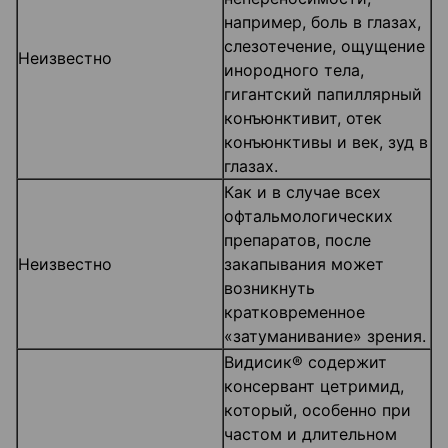
например, боль в глазах,
слезотечение, ощущение
Неизвестно
инородного тела,
гигантский папиллярный
конъюнктивит, отек
конъюнктивы и век, зуд в
глазах.
Как и в случае всех
офтальмологических
препаратов, после
Неизвестно
закапывания может
возникнуть
кратковременное
«затуманивание» зрения.
Видисик® содержит
консервант цетримид,
который, особенно при
частом и длительном