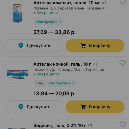
Артелак комплит, капли
,
10 мл
×
1
глазные,
Др. Герхард Манн
, Германия
•
без рецепта
Инструкция
27,69 — 33,86 р.
Где купить
В корзину
Артелак ночной, гель
,
10 г
×
1
глазной,
Др. Герхард Манн
, Германия
•
без рецепта
БАД
Инструкция
13,94 — 20,08 р.
Где купить
В корзину
Видисик, гель
,
0.2% 10 г
×
1