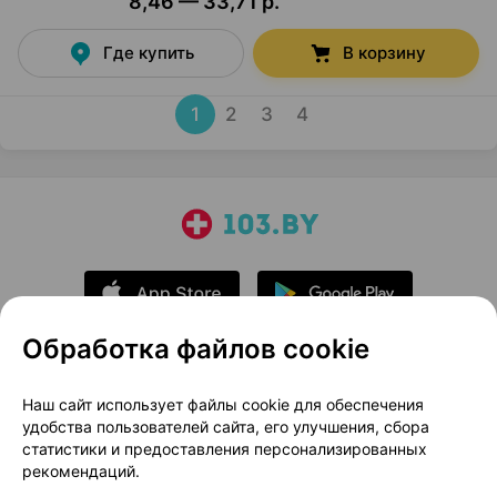
8,46 — 33,71 р.
Где купить
В корзину
1
2
3
4
Обработка файлов cookie
О проекте
Новости проекта
Наш сайт использует файлы cookie для обеспечения
удобства пользователей сайта, его улучшения, сбора
Размещение рекламы
Медицинский маркетинг
статистики и предоставления персонализированных
Публичный договор
Доставка
рекомендаций.
Пользовательское соглашение