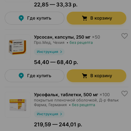
22,85 — 33,33 р.
Где купить
В корзину
Урсосан, капсулы
,
250 мг
×
50
Про.Мед
, Чехия
•
без рецепта
Инструкция
54,40 — 68,40 р.
Где купить
В корзину
Урсофальк, таблетки
,
500 мг
×
100
покрытые пленочной оболочкой,
Д-р Фальк
Фарма
, Германия
•
без рецепта
Инструкция
219,59 — 244,01 р.