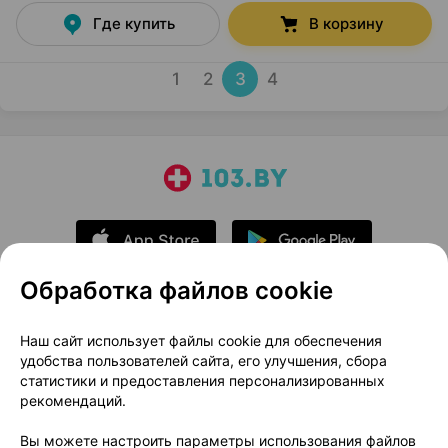
Где купить
В корзину
1
2
3
4
Обработка файлов cookie
О проекте
Новости проекта
Наш сайт использует файлы cookie для обеспечения
удобства пользователей сайта, его улучшения, сбора
Размещение рекламы
Медицинский маркетинг
статистики и предоставления персонализированных
Публичный договор
Доставка
рекомендаций.
Пользовательское соглашение
Вы можете настроить параметры использования файлов