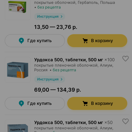
покрытые оболочкой,
Гербаполь
, Польша
•
без рецепта
Инструкция
13,50 — 23,76 р.
Где купить
В корзину
Урдокса 500, таблетки
,
500 мг
×
100
покрытые пленочной оболочкой,
Алиум
,
Россия
•
без рецепта
Инструкция
69,00 — 134,39 р.
Где купить
В корзину
Урдокса 500, таблетки
,
500 мг
×
50
покрытые пленочной оболочкой,
Алиум
,