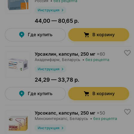
Россия
•
без рецепта
Инструкция
44,00 — 80,65 р.
Где купить
В корзину
Урсаклин, капсулы
,
250 мг
×
60
Академфарм
, Беларусь
•
без рецепта
Инструкция
24,29 — 33,78 р.
Где купить
В корзину
Урсокапс, капсулы
,
250 мг
×
50
Минскинтеркапс
, Беларусь
•
без рецепта
Инструкция