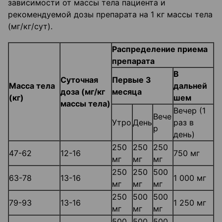
зависимости от массы тела пациента и
рекомендуемой дозы препарата на 1 кг массы тела
(мг/кг/сут).
Распределение приема
препарата
В
Суточная
Первые 3
Масса тела
дальней
доза (мг/кг
месяца
(кг)
шем
массы тела)
Вечер (1
Вече
Утро
День
раз в
р
день)
250
250
250
47-62
12-16
750 мг
мг
мг
мг
250
250
500
63-78
13-16
1 000 мг
мг
мг
мг
250
500
500
79-93
13-16
1 250 мг
мг
мг
мг
500
500
500