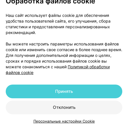
Обработка файлов cookie
Желатиновые капсулы размер № 0, крышечка
капсулы белая, корпус белый.
Наш сайт использует файлы cookie для обеспечения
Алюминий-ПВХ блистер, 10 капсул в каждом.
удобства пользователей сайта, его улучшения, сбора
Картонная коробка, инструкция по применению, 1
статистики и предоставления персонализированных
рекомендаций.
или 5 блистеров в коробке.
Вы можете настроить параметры использования файлов
Держатель регистрационного удостоверения и
cookie или изменить свое согласие в более позднее время.
производитель
Для получения дополнительной информации о целях,
Чешская Республика
сроках и порядке использования файлов cookie вы
«ПРО.МЕД.ЦС Прага а.о.»
можете ознакомиться с нашей
Политикой обработки
файлов cookie
Телчска 377/1, Михле,
140 00 Прага 4, Чешская Республика
Тел.: 00420 241013111,
Принять
e-mail: promed@promedcs.com
Отклонить
Цены в аптеках
Минск
Персональные настройки Cookie
Каталог
Корзина
Избранное
Профиль