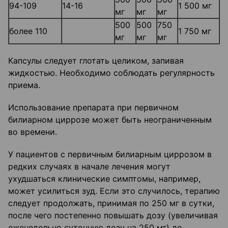
94-109
14-16
1 500 мг
мг
мг
мг
500
500
750
более 110
1 750 мг
мг
мг
мг
Капсулы следует глотать целиком, запивая
жидкостью. Необходимо соблюдать регулярность
приема.
Использование препарата при первичном
билиарном циррозе может быть неограниченным
во времени.
У пациентов с первичным билиарным циррозом в
редких случаях в начале лечения могут
ухудшаться клинические симптомы, например,
может усилиться зуд. Если это случилось, терапию
следует продолжать, принимая по 250 мг в сутки,
после чего постепенно повышать дозу (увеличивая
еженедельно суточную дозу на 250 мг) до