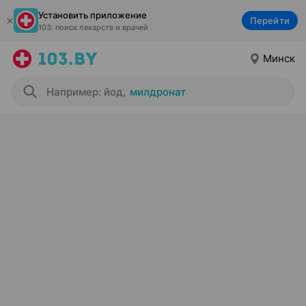
Установить приложение
Перейти
103: поиск лекарств и врачей
Минск
Например: йод
,
милдронат