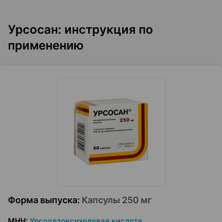
Урсосан: инструкция по
применению
Форма выпуска
:
Капсулы 250 мг
МНН
:
Урсодезоксихолевая кислота