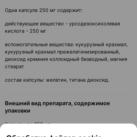
Одна капсула 250 мг содержит:
действующее вещество -
урсодезоксихолевая
кислота - 250 мг
вспомогательные вещества:
кукурузный крахмал,
кукурузный крахмал прежелатинизированный,
диоксид кремния коллоидный безводный, магния
стеарат
состав капсулы:
желатин, титана диоксид.
Внешний вид препарата, содержимое
упаковки
Капсулы по 250 мг.