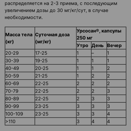
распределяется на 2-3 приема, с последующим
увеличением дозы до 30 мг/кг/сут, в случае
необходимости.
Урсосан®, капсулы
Масса тела
Суточная доза
250 мг
(кг)
(мг/кг)
Утро
День
Вечер
20-29
17-25
1
–
1
30-39
19-25
1
1
1
40-49
20-25
1
1
2
50-59
21-25
1
2
2
60-69
22-25
2
2
2
70-79
22-25
2
2
3
80-89
22-25
2
3
3
90-99
23-25
3
3
3
100-109
23-25
3
3
4
>110
3
4
4