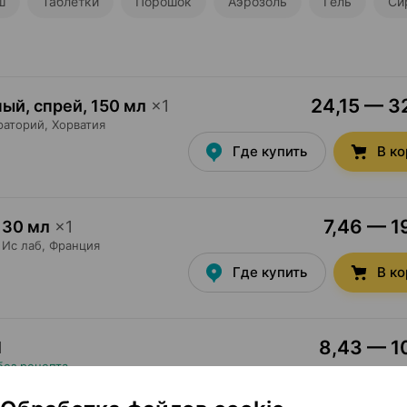
ш
Таблетки
Порошок
Аэрозоль
Гель
Си
24,15 — 32
ный, спрей
,
150 мл
×
1
раторий
, Хорватия
Где купить
В к
7,46 — 1
30 мл
×
1
Ис лаб
, Франция
Где купить
В к
8,43 — 10
1
без рецепта
Где купить
В к