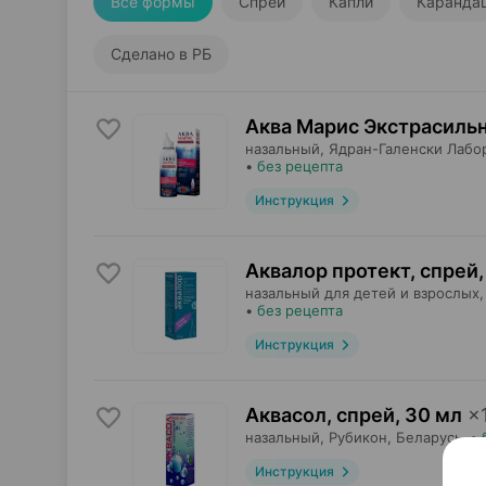
Все формы
Спрей
Капли
Каранда
Сделано в РБ
Аква Марис Экстрасиль
назальный,
Ядран-Галенски Лабо
•
без рецепта
Инструкция
Аквалор протект, спрей
,
назальный для детей и взрослых,
•
без рецепта
Инструкция
Аквасол, спрей
,
30 мл
×
назальный,
Рубикон
, Беларусь
•
Инструкция