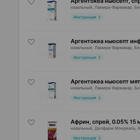
Аргентокеа ньюсепт, сп
назальный,
Ламира-Фармакар
, Б
Инструкция
Аргентокеа ньюсепт инф
назальные,
Ламира-Фармакар
, Б
Инструкция
Аргентокеа ньюсепт мят
назальный,
Ламира-Фармакар
, Б
Инструкция
Африн, спрей
,
0.05% 15 
назальный,
Делфарм Монреаль
, 
Инструкция