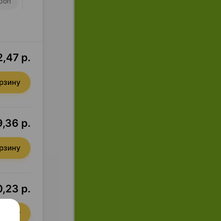
роп
,47 р.
орзину
9,36 р.
орзину
,23 р.
орзину