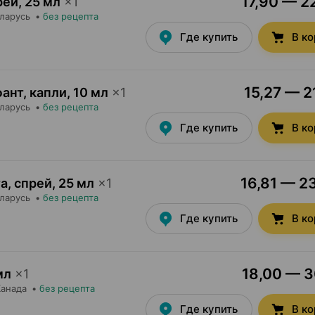
17,90 — 22
рей
,
25 мл
×
1
еларусь
•
без рецепта
Где купить
В к
15,27 — 2
ант, капли
,
10 мл
×
1
еларусь
•
без рецепта
Где купить
В к
16,81 — 23
а, спрей
,
25 мл
×
1
еларусь
•
без рецепта
Где купить
В к
18,00 — 30
мл
×
1
Канада
•
без рецепта
Где купить
В к