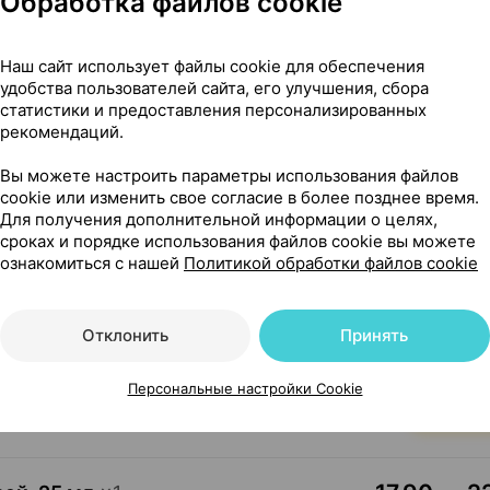
Обработка файлов cookie
Наш сайт использует файлы cookie для обеспечения
9,99 — 1
спрей
,
50 мл
×
1
удобства пользователей сайта, его улучшения, сбора
•
без рецепта
статистики и предоставления персонализированных
Где купить
В к
рекомендаций.
Вы можете настроить параметры использования файлов
cookie или изменить свое согласие в более позднее время.
10,45 — 1
алоэ, спрей
,
50 мл
×
1
Для получения дополнительной информации о целях,
•
без рецепта
сроках и порядке использования файлов cookie вы можете
ознакомиться с нашей
Политикой обработки файлов cookie
Где купить
В к
Отклонить
Принять
22
рей
,
25 мл
×
1
кар
, Беларусь
•
без рецепта
Персональные настройки Cookie
Где купить
В к