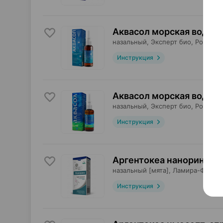
Аквасол морская вода, 
назальный,
Эксперт био
, Россия
Инструкция
Аквасол морская вода и 
назальный,
Эксперт био
, Россия
Инструкция
Аргентокеа нанорин, сп
назальный [мята],
Ламира-Фарма
Инструкция