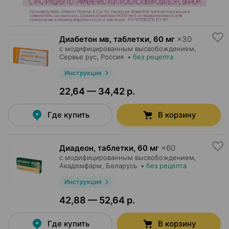
Диабетон мв, таблетки
,
60 мг
×
30
с модифицированным высвобождением,
Сервье рус
, Россия
•
без рецепта
Инструкция
22,64 — 34,42 р.
Где купить
В корзину
Диадеон, таблетки
,
60 мг
×
60
с модифицированным высвобождением,
Академфарм
, Беларусь
•
без рецепта
Инструкция
42,88 — 52,64 р.
Где купить
В корзину