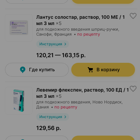
Лантус солостар, раствор
,
100 МЕ / 1
мл 3 мл
×
5
для подкожного введения шприц-ручки,
Санофи
, Франция
•
по рецепту
Инструкция
120,21 — 163,15 р.
Где купить
В корзину
Левемир флекспен, раствор
,
100 ЕД / 1
мл 3 мл
×
5
для подкожного введения,
Ново Нордиск
,
Дания
•
по рецепту
Инструкция
129,56 р.