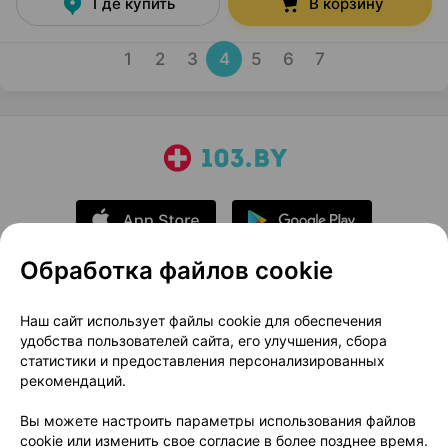
Где купить
В корзину
1
2
3
4
5
6
7
Обработка файлов cookie
О проекте
Новости проекта
Наш сайт использует файлы cookie для обеспечения
удобства пользователей сайта, его улучшения, сбора
Размещение рекламы
Медицинский маркетинг
статистики и предоставления персонализированных
Публичный договор
Доставка
рекомендаций.
Пользовательское соглашение
Вы можете настроить параметры использования файлов
Способы оплаты
Вакансии
Партнеры
cookie или изменить свое согласие в более позднее время.