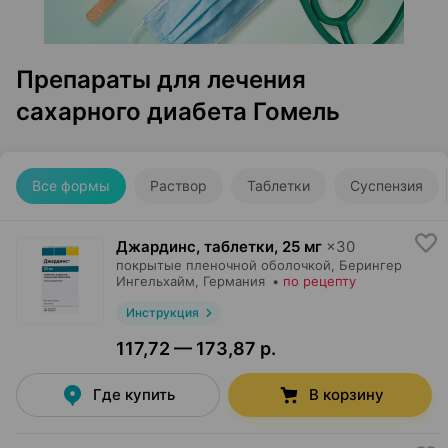
Препараты для лечения
сахарного диабета Гомель
Все формы
Раствор
Таблетки
Суспензия
Джардинс, таблетки
,
25 мг
×
30
покрытые пленочной оболочкой,
Берингер
Ингельхайм
, Германия
•
по рецепту
Инструкция
117,72 — 173,87 р.
Где купить
В корзину