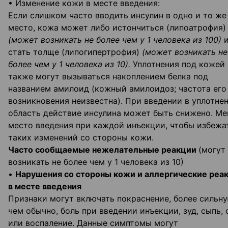
• Изменение кожи в месте введения:
Если слишком часто вводить инсулин в одно и то же
место, кожа может либо истончиться (липоатрофия)
(может возникать не более чем у 1 человека из 100)
и
стать толще (липогипертрофия)
(может возникать не
более чем у 1 человека из 10).
Уплотнения под кожей
также могут вызываться накоплением белка под
названием амилоид (кожный амилоидоз; частота его
возникновения неизвестна). При введении в уплотне
область действие инсулина может быть снижено. Ме
место введения при каждой инъекции, чтобы избежа
таких изменений со стороны кожи.
Часто сообщаемые нежелательные реакции
(могут
возникать не более чем у 1 человека из 10)
•
Нарушения со стороны кожи и аллергические реа
в месте введения
Признаки могут включать покраснение, более сильну
чем обычно, боль при введении инъекции, зуд, сыпь, 
или воспаление. Данные симптомы могут