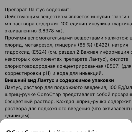
Препарат Лантус содержит:
Действующим веществом является инсулин гларгин.
мл раствора содержит 100 единиц инсулина гларгина
эквивалентно 3,6378 мг).
Прочими вспомогательными веществами являются: 
хлорид, метакрезол, глицерин (85 %) (Е422), натрия
гидроксид (Е524) (см. раздел 2 Важная информация 
некоторых компонентах препарата Лантус), кислота
хлористоводородная концентрированная (Е507) (для
корректировки pH) и вода для инъекций.
Внешний вид Лантус и содержимое упаковки
Лантус, раствор для подкожного введения, 100 Ед/мл
шприц-ручке СолоСтар представляет собой прозрач
бесцветный раствор. Каждая шприц-ручка содержит
раствора для подкожного введения (что эквивалентн
единицам).
По 3 мл в картридже из прозрачного, бесцветного с
(тип I). Картридж укупорен с одной стороны