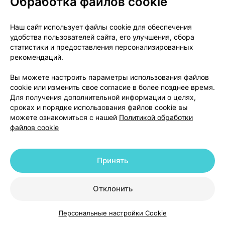
Обработка файлов cookie
бромбутиловой пробкой и обжат алюминиевым
колпачком, с другой стороны - бромбутиловым
Наш сайт использует файлы cookie для обеспечения
плунжером. Картридж вмонтирован в одноразовую
удобства пользователей сайта, его улучшения, сбора
шприц- ручку СолоСтар. По 5 шприц-ручек СолоСта
статистики и предоставления персонализированных
помещают в картонную пачку вместе с инструкцией 
рекомендаций.
применению.
Вы можете настроить параметры использования файлов
cookie или изменить свое согласие в более позднее время.
Для получения дополнительной информации о целях,
Условия отпуска из аптек
сроках и порядке использования файлов cookie вы
можете ознакомиться с нашей
Политикой обработки
По рецепту.
файлов cookie
Держатель регистрационного
Санофи-Авентис Дойчланд ГмбХ, Германия (Sanofi-Ave
Принять
Deutschland GmbH, Germany) Брюнингштрассс, 50.
D-65926, Франкфурт-на-Майне
ГЕРМАНИЯ
Отклонить
Все претензии потребителей следует направлять
представителю держателя регистрационного
Персональные настройки Cookie
Каталог
Корзина
Избранное
Профиль
удостоверения: