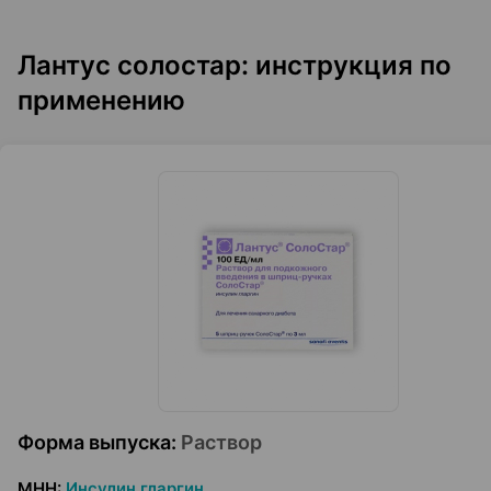
Лантус солостар: инструкция по
применению
Форма выпуска
:
Раствор
МНН
:
Инсулин гларгин