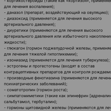
- кортикостероиды (такие как «кортизон», применя
для лечения воспаления);
- даназол (препарат, воздействующий на овуляцию);
- диазоксид (применяется для лечения высокого
артериального давления);
- диуретики (применяются для лечения высокого
артериального давления или избыточного накоплени
жидкости);
- глюкагон (гормон поджелудочной железы, применя
для лечения тяжелой гипогликемии);
- изониазид (применяется для лечения туберкулеза);
- эстрогены и прогестогены (входят в состав
контрацептивных препаратов для контроля рождаемо
- производные фенотиазина (применяются для лечен
психиатрических заболеваний);
- соматотропин (гормон роста);
- симпатомиметики (такие как эпинефрин [адреналин
сальбутамол, тербуталин);
- гормоны щитовидной железы (применяются для ле